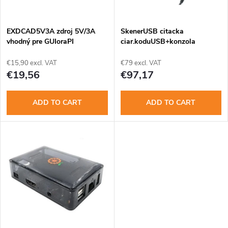
t
c
o
t
EXDCAD5V3A zdroj 5V/3A
SkenerUSB citacka
vhodný pre GUIoraPI
ciar.koduUSB+konzola
f
s
€15,90 excl. VAT
€79 excl. VAT
p
€19,56
€97,17
o
r
ADD TO CART
ADD TO CART
r
o
t
d
i
u
n
c
g