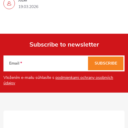
Jozef
Powered by chaterimo
19.03.2026
Subscribe to newsletter
F
Email
SUBSCRIBE
o
Vložením e-mailu súhlasíte s
podmienkami ochrany osobných
o
údajov
t
e