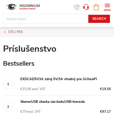
Skip
SHOPPIN
www.insomnium.sk - Chat
CART
to
content
SEARCH
STK / PEK
Príslušenstvo
Bestsellers
EXDCAD5V3A zdroj 5V/3A vhodný pre GUIoraPI
€15,90 excl. VAT
€19,56
SkenerUSB citacka ciar.koduUSB+konzola
€79 excl. VAT
€97,17