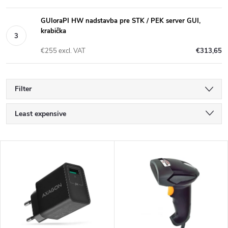
GUIoraPI HW nadstavba pre STK / PEK server GUI,
krabička
€255 excl. VAT
€313,65
Filter
P
Least expensive
r
Most expensive
L
Bestsellers
o
i
Alphabetically
d
s
u