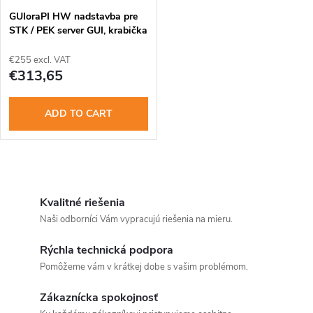
t
GUIoraPI HW nadstavba pre
s
STK / PEK server GUI, krabička
€255 excl. VAT
€313,65
ADD TO CART
L
i
Kvalitné riešenia
Naši odborníci Vám vypracujú riešenia na mieru.
s
Rýchla technická podpora
t
Pomôžeme vám v krátkej dobe s vašim problémom.
i
Zákaznícka spokojnosť