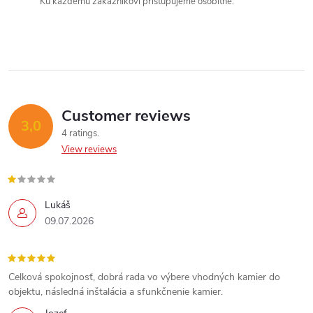
n
Ku každému zákazníkovi pristupujeme osobitne.
g
c
o
n
Customer reviews
3,0
4 ratings
t
View reviews
r
o
Lukáš
09.07.2026
l
s
Celková spokojnosť, dobrá rada vo výbere vhodných kamier do
objektu, následná inštalácia a sfunkčnenie kamier.
Send