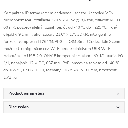
Kompaktná IP termokamera antivandal, senzor Uncooled VOx
Microbolometer, rozlíšenie 320 x 256 px @ 8,6 fps, citlivosť NETD
60 mK, pozorovateľný rozsah teplôt od -40 °C do +225 °C, fixný
objektív 9,1 mm, uhol záberu 21,6° × 17°, 3DNR, inteligentné
funkcie, kompresia H.264/MJPEG, HDSM SmartCodec, Idle Scene,
možnosť konfigurácie cez Wi-Fi prostredníctvom USB Wi-Fi
Adaptéra, 1x USB 2.0, ONVIF kompatibilné, alarm I/O 1/1, audio I/O
1/1, napájanie 12 V DC, 667 mA, PoE, pracovná teplota od -40 °C
do +65 °C, IP 66, IK 10, rozmery 126 × 281 × 91 mm, hmotnosť
1,72 kg
Product parameters
Discussion