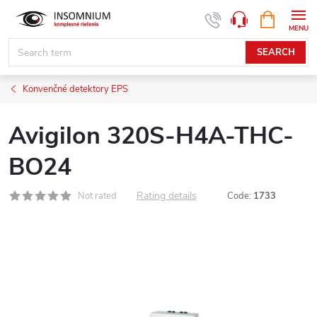
Skip
SHOPPIN
www.insomnium.sk - Chat
CART
to
content
SEARCH
Konvenčné detektory EPS
Avigilon 320S-H4A-THC-
BO24
Rating details
Not rated
Code:
1733