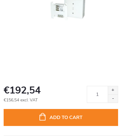
€192,54
€156,54 excl. VAT
Measure
price:
ADD TO CART