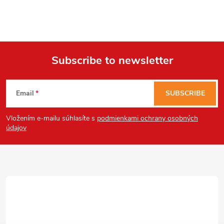
Subscribe to newsletter
F
Email
SUBSCRIBE
o
Vložením e-mailu súhlasíte s
podmienkami ochrany osobných
o
údajov
t
e
r