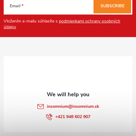
Email
SUBSCRIBE
o
Vložením e-mailu súhlasíte s
podmienkami ochrany osobných
o
údajov
t
e
r
insomnium
@
insomnium.sk
+421 948 602 907