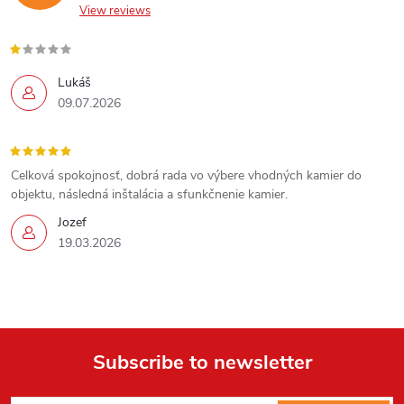
View reviews
Lukáš
09.07.2026
Celková spokojnosť, dobrá rada vo výbere vhodných kamier do
objektu, následná inštalácia a sfunkčnenie kamier.
Jozef
19.03.2026
Send
Powered by chaterimo
Subscribe to newsletter
F