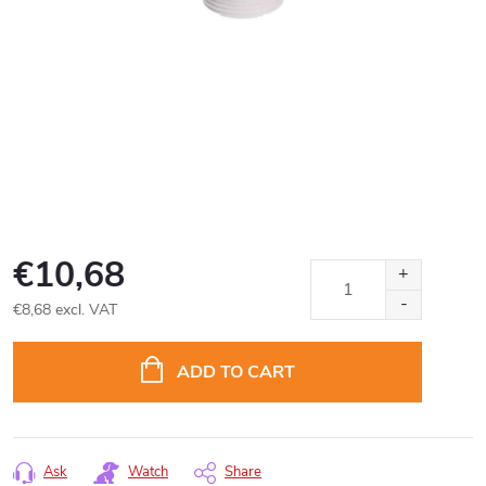
€10,68
€8,68 excl. VAT
Measure
price:
ADD TO CART
Ask
Watch
Share