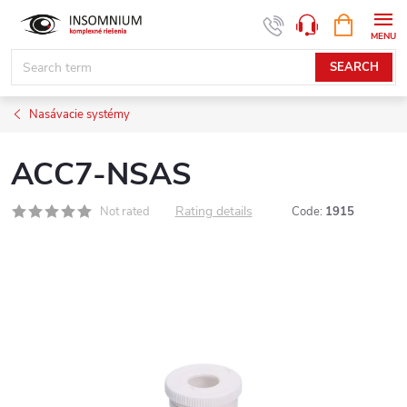
Skip
SHOPPIN
www.insomnium.sk - Chat
CART
to
content
SEARCH
Nasávacie systémy
ACC7-NSAS
Rating details
Not rated
Code:
1915