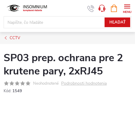
Prejsť
NÁKUPN
www.insomnium.sk - Chat
KOŠÍK
na
obsah
HĽADAŤ
CCTV
SP03 prep. ochrana pre 2
krutene pary, 2xRJ45
Podrobnosti hodnotenia
Neohodnotené
Kód:
1549