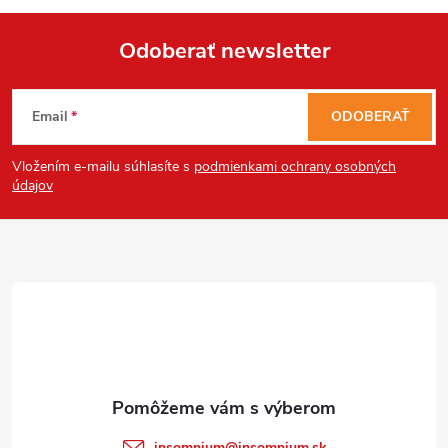
Odoberať newsletter
Send
Z
Powered by chaterimo
Email
ODOBERAŤ
á
Vložením e-mailu súhlasíte s
podmienkami ochrany osobných
p
údajov
ä
t
i
e
insomnium
@
insomnium.sk