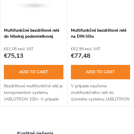
t
s
Multifunkčné bezdrôtové relé
Multifunkčné bezdrôtové relé
do hlbokej podomietkovej
na DIN lištu
krabice KU-68
€61,08 excl. VAT
€62,99 excl. VAT
€75,13
€77,48
ADD TO CART
ADD TO CART
Bezdrôtové multifunkčné relé je
V prípade naučenia
komponentom systému
multifunkčného relé do
JABLOTRON 100+. V prípade
ústredne systému JABLOTRON
naučenia do ústredne relé
100+ kopíruje zvolené PG
kopíruje zvolené PG výstupy.
výstupy. Avšak relé môže byť
inštalované ako plne
L
autonómne zariadenie,
reagujúce...
Kvalitné riešenia