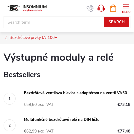
Skip
SHOPPIN
www.insomnium.sk - Chat
CART
to
content
SEARCH
Bezdrôtové prvky JA-100+
Výstupné moduly a relé
Bestsellers
Bezdrôtová ventilová hlavica s adaptérom na ventil VA50
€59,50 excl. VAT
€73,18
Multifunkčné bezdrôtové relé na DIN lištu
€62,99 excl. VAT
€77,48