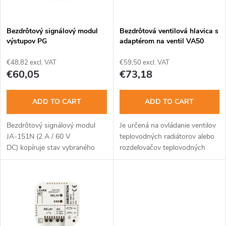
t
c
o
t
Bezdrôtový signálový modul
Bezdrôtová ventilová hlavica s
výstupov PG
adaptérom na ventil VA50
f
s
€48,82 excl. VAT
€59,50 excl. VAT
p
€60,05
€73,18
o
r
ADD TO CART
ADD TO CART
r
o
Bezdrôtový signálový modul
Je určená na ovládanie ventilov
t
JA-151N (2 A / 60 V
teplovodných radiátorov alebo
d
DC) kopíruje stav vybraného
rozdeľovačov teplovodných
i
výstupu PG (PG 1 – PG 32).
podlahových systémov. Hlavica
u
Konkrétny výstup PG sa zvolí
je doplnkom termostatov JA-
na module pomocou DIP
1x0TP a v kombinácii s nimi...
n
prepínača....
c
g