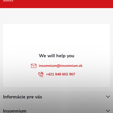
o
t
e
r
insomnium
@
insomnium.sk
+421 948 602 907
Informácie pre vás
Insomnium