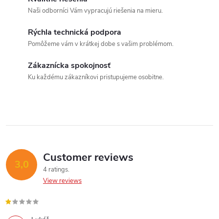
i
Naši odborníci Vám vypracujú riešenia na mieru.
s
Rýchla technická podpora
t
Pomôžeme vám v krátkej dobe s vašim problémom.
i
Zákaznícka spokojnosť
n
Ku každému zákazníkovi pristupujeme osobitne.
g
c
o
n
Customer reviews
3,0
4 ratings
t
View reviews
r
o