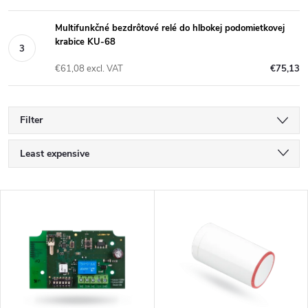
Multifunkčné bezdrôtové relé do hlbokej podomietkovej
krabice KU-68
€61,08 excl. VAT
€75,13
Filter
P
Least expensive
r
Most expensive
L
Bestsellers
o
i
Alphabetically
d
s
u