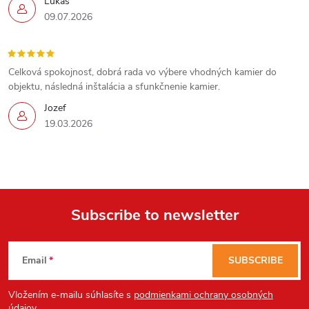
Lukáš
09.07.2026
l
s
Send
Celková spokojnosť, dobrá rada vo výbere vhodných kamier do
objektu, následná inštalácia a sfunkčnenie kamier.
Powered by chaterimo
Jozef
19.03.2026
Subscribe to newsletter
F
Email
SUBSCRIBE
o
Vložením e-mailu súhlasíte s
podmienkami ochrany osobných
údajov