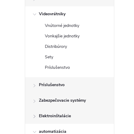
t
r
Videovrátniky
Vnútorné jednotky
l
Vonkajšie jednotky
Distribúrory
Sety
Príslušenstvo
Príslušenstvo
Zabezpečovacie systémy
Elektroinštalácie
automatizácia