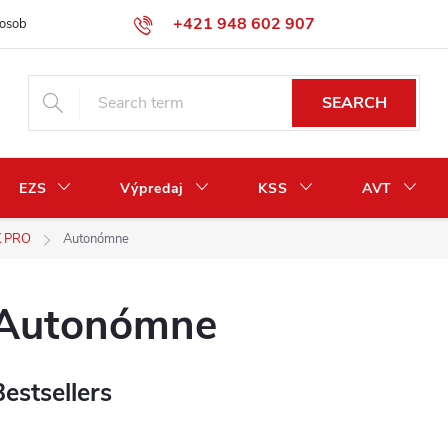
+421 948 602 907
osobných údajov
Odstúpenie od zmluvy / vrátenie peňazí
SEARCH
EZS
Výpredaj
KSS
AVT
X PRO
Autonómne
Autonómne
Bestsellers