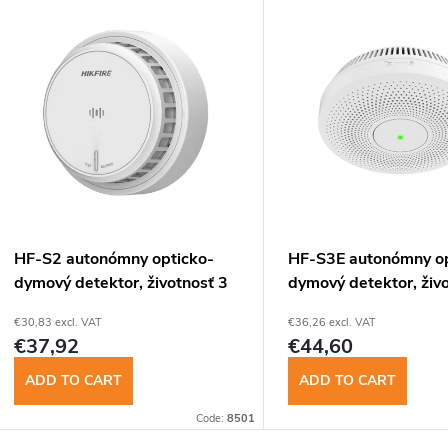
L
d
u
s
c
t
t
o
s
f
HF-S2 autonómny opticko-
HF-S3E autonómny op
o
dymový detektor, životnosť 3
dymový detektor, živ
p
roky
rokov
€30,83 excl. VAT
€36,26 excl. VAT
r
€37,92
€44,60
r
t
ADD TO CART
ADD TO CART
o
Code:
8501