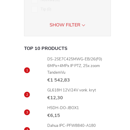
Novinka
0
Tip
0
SHOW FILTER
TOP 10 PRODUCTS
DS-2SE7C425MWG-EB/26(F0)
6MPx+4MPx IP PTZ, 25x zoom
TandemVu
€1 542,83
GL618H 12V/24V vonk. kryt
€12,30
H5DH-DO-JBOX1
€6,15
Dahua IPC-PFW8840-A180