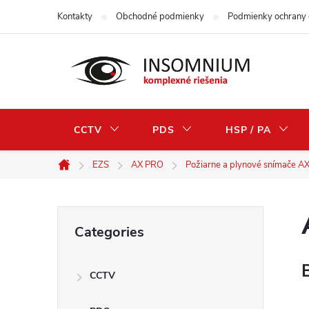
Skip
Kontakty
Obchodné podmienky
Podmienky ochrany 
to
content
CCTV
PDS
HSP / PA
EZS
AX PRO
Požiarne a plynové snímače A
Home
S
Skip
Categories
categories
i
CCTV
d