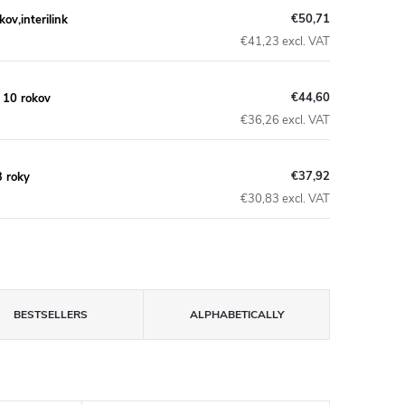
€50,71
v,interilink
€41,23 excl. VAT
€44,60
 10 rokov
€36,26 excl. VAT
€37,92
3 roky
€30,83 excl. VAT
BESTSELLERS
ALPHABETICALLY