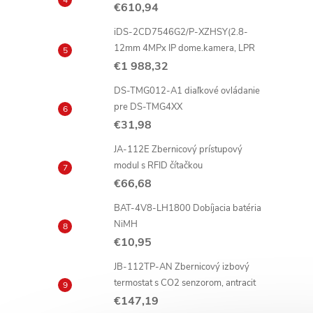
€610,94
iDS-2CD7546G2/P-XZHSY(2.8-
12mm 4MPx IP dome.kamera, LPR
€1 988,32
DS-TMG012-A1 diaľkové ovládanie
pre DS-TMG4XX
€31,98
JA-112E Zbernicový prístupový
modul s RFID čítačkou
€66,68
BAT-4V8-LH1800 Dobíjacia batéria
NiMH
€10,95
JB-112TP-AN Zbernicový izbový
termostat s CO2 senzorom, antracit
€147,19