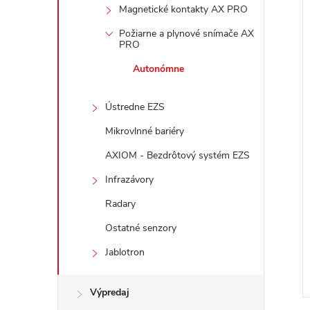
Magnetické kontakty AX PRO
Požiarne a plynové snímače AX
i
PRO
Autonómne
Ústredne EZS
Mikrovlnné bariéry
AXIOM - Bezdrôtový systém EZS
Infrazávory
Radary
Ostatné senzory
Jablotron
Výpredaj
i