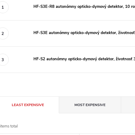
HF-S3E-R8 autonómny opticko-dymový detektor, 10 roko
HF-S3E autonómny opticko-dymový detektor, životnosť
HF-S2 autonómny opticko-dymový detektor, životnosť 
P
LEAST EXPENSIVE
MOST EXPENSIVE
r
items total
o