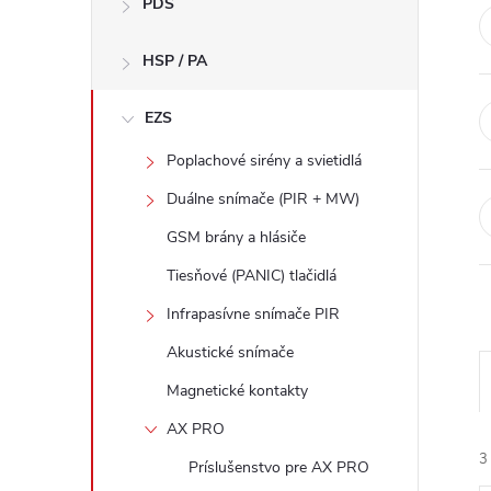
PDS
e
HSP / PA
b
a
EZS
Poplachové sirény a svietidlá
r
Duálne snímače (PIR + MW)
GSM brány a hlásiče
Tiesňové (PANIC) tlačidlá
Infrapasívne snímače PIR
Akustické snímače
Magnetické kontakty
AX PRO
3
Príslušenstvo pre AX PRO