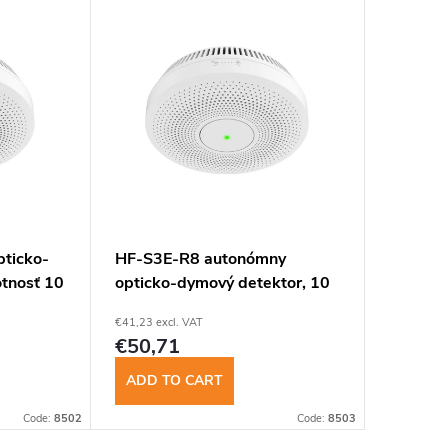
ticko-
HF-S3E-R8 autonómny
otnosť 10
opticko-dymový detektor, 10
rokov,interilink
€41,23 excl. VAT
€50,71
ADD TO CART
Code:
8502
Code:
8503