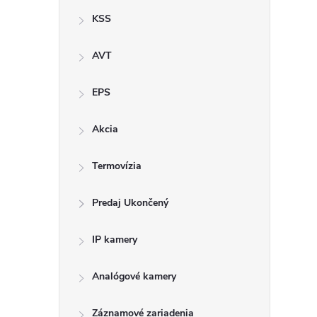
KSS
AVT
i
EPS
t
Akcia
i
Termovízia
Predaj Ukončený
IP kamery
Analógové kamery
Záznamové zariadenia