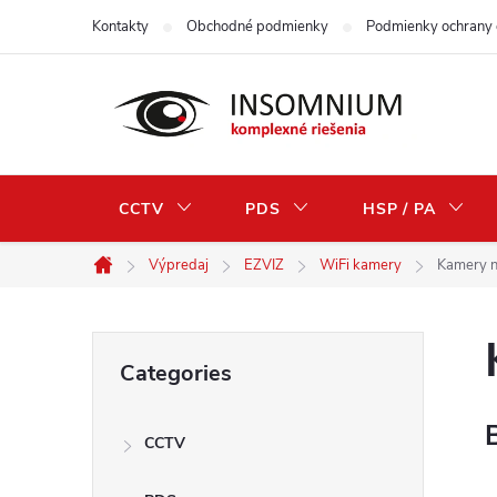
Skip
Kontakty
Obchodné podmienky
Podmienky ochrany 
to
content
CCTV
PDS
HSP / PA
Výpredaj
EZVIZ
WiFi kamery
Kamery n
Home
S
Skip
Categories
categories
i
CCTV
d