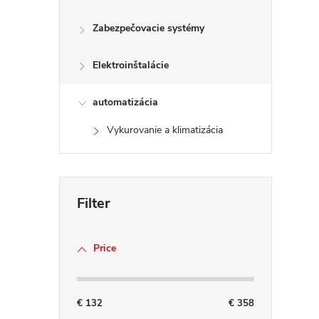
t
r
Zabezpečovacie systémy
Elektroinštalácie
l
automatizácia
Vykurovanie a klimatizácia
Price
€
132
€
358