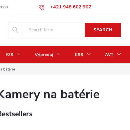
+421 948 602 907
osobných údajov
Odstúpenie od zmluvy / vrátenie peňazí
SEARCH
EZS
Výpredaj
KSS
AVT
a batérie
Kamery na batérie
Bestsellers