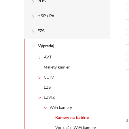
PDS
e
HSP / PA
b
a
EZS
r
Výpredaj
AVT
Makety kamier
CCTV
EZS
EZVIZ
WiFi kamery
Kamery na batérie
3
Vonkajšie WiFi kamery