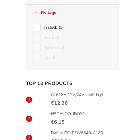
By tags
In stock
3
Akcia
0
Novinka
0
Tip
0
TOP 10 PRODUCTS
GL618H 12V/24V vonk. kryt
€12,30
H5DH-DO-JBOX1
€6,15
Dahua IPC-PFW8840-A180