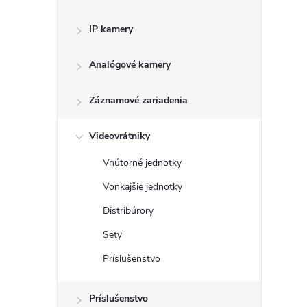
IP kamery
i
Analógové kamery
Záznamové zariadenia
t
Videovrátniky
i
Vnútorné jednotky
Vonkajšie jednotky
Distribúrory
Sety
Príslušenstvo
Príslušenstvo