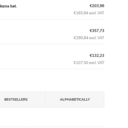
€203,98
lozna bat.
€165,84 excl. VAT
€357,73
€290,84 excl. VAT
€132,23
€107,50 excl. VAT
BESTSELLERS
ALPHABETICALLY