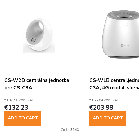
L
d
u
s
c
t
t
o
s
f
CS-W2D centrálna jednotka
CS-WLB central.jedn
o
pre CS-C3A
C3A, 4G modul, siren
p
zalozna bat.
€107,50 excl. VAT
€165,84 excl. VAT
r
€132,23
€203,98
r
t
ADD TO CART
ADD TO CART
o
Code:
3943