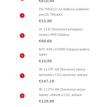
€610,94
DS-TMG012-A1 diaľkové ovládanie
pre DS-TMG4XX
€31,98
JA-112E Zbernicový prístupový
modul s RFID čítačkou
€66,68
BAT-4V8-LH1800 Dobíjacia batéria
NiMH
€10,95
JB-112TP-AN Zbernicový izbový
termostat s CO2 senzorom, antracit
€147,19
JB-112TH-AN Zbernicový senzor
teploty, vlhkosti a CO2, antracit
€128,98