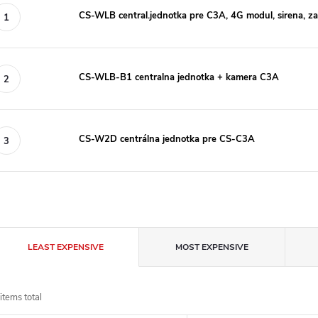
CS-WLB central.jednotka pre C3A, 4G modul, sirena, za
CS-WLB-B1 centralna jednotka + kamera C3A
CS-W2D centrálna jednotka pre CS-C3A
P
LEAST EXPENSIVE
MOST EXPENSIVE
r
items total
o