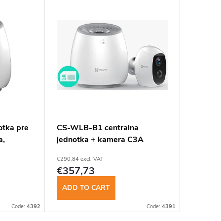
otka pre
CS-WLB-B1 centralna
a,
jednotka + kamera C3A
€290,84 excl. VAT
€357,73
ADD TO CART
Code:
4392
Code:
4391