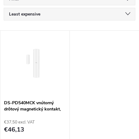
P
Least expensive
r
Most expensive
L
Bestsellers
o
i
Alphabetically
d
s
u
t
c
o
t
DS-PD540MCK vnútorný
drôtový magnetický kontakt,
f
AX PRO
s
€37,50 excl. VAT
p
€46,13