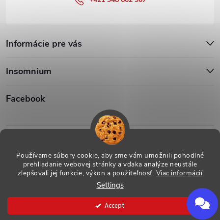
Informácie pre vás
Insomnium
Facebook
Iso1
Iso14002
Používame súbory cookie, aby sme vám umožnili pohodlné
prehliadanie webovej stránky a vďaka analýze neustále
zlepšovali jej funkcie, výkon a použiteľnosť.
Viac informácií
Settings
Copyright 2026
ESHOP - Insomnium, s.r.o.
. All rights reserved.
Created by Shoptet
Accept