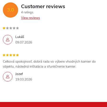
n
Customer reviews
3,0
4 ratings
t
View reviews
r
o
Lukáš
09.07.2026
l
s
Celková spokojnosť, dobrá rada vo výbere vhodných kamier do
objektu, následná inštalácia a sfunkčnenie kamier.
Jozef
19.03.2026