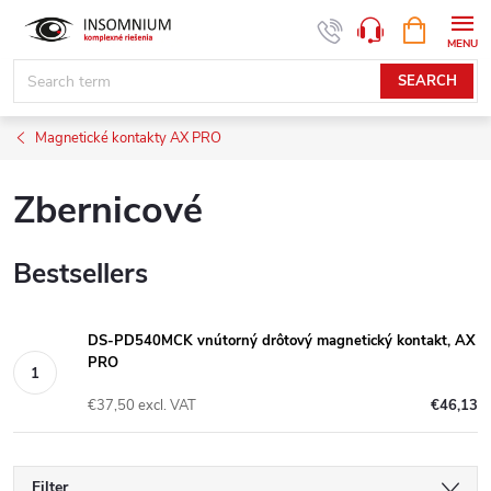
Skip
SHOPPIN
www.insomnium.sk - Chat
CART
to
content
SEARCH
Magnetické kontakty AX PRO
Zbernicové
Bestsellers
DS-PD540MCK vnútorný drôtový magnetický kontakt, AX
PRO
€37,50 excl. VAT
€46,13
Filter