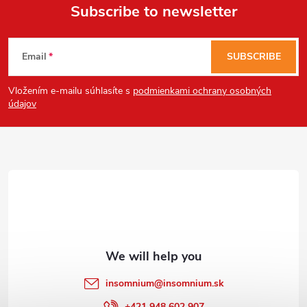
Subscribe to newsletter
Send
F
Powered by chaterimo
Email
SUBSCRIBE
o
Vložením e-mailu súhlasíte s
podmienkami ochrany osobných
o
údajov
t
e
r
insomnium
@
insomnium.sk
+421 948 602 907