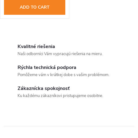
o
r
ADD TO CART
r
o
t
d
L
i
i
Kvalitné riešenia
u
Naši odborníci Vám vypracujú riešenia na mieru.
n
s
c
Rýchla technická podpora
t
g
Pomôžeme vám v krátkej dobe s vašim problémom.
t
i
Zákaznícka spokojnosť
s
n
Ku každému zákazníkovi pristupujeme osobitne.
g
c
o