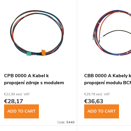
L
d
u
s
c
t
t
o
s
f
CPB 0000 A Kabel k
CBB 0000 A Kabely 
o
propojení zdroje s modulem
propojení modulu B
p
BCM 000A -150cm
A a dalších bater.
€22,90 excl. VAT
€29,78 excl. VAT
r
€28,17
€36,63
r
t
ADD TO CART
ADD TO CART
o
Code:
5440