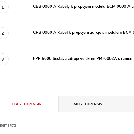
CBB 0000 A Kabely k propojení modulu BCM 0000 A a d
CPB 0000 A Kabel k propojení zdroje s modulem BCM
FPP 5000 Sestava zdroje ve skříni PMF0002A s ráme
P
LEAST EXPENSIVE
MOST EXPENSIVE
r
items total
o