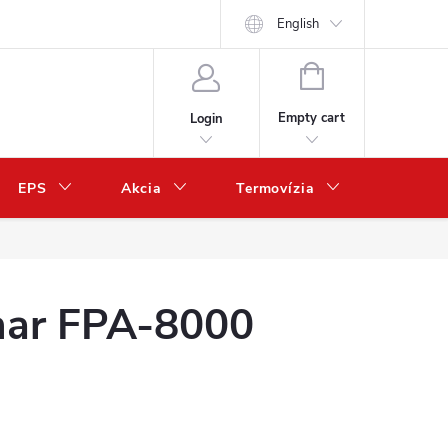
English
SHOPPING
CART
Empty cart
Login
EPS
Akcia
Termovízia
Predaj 
enar FPA-8000