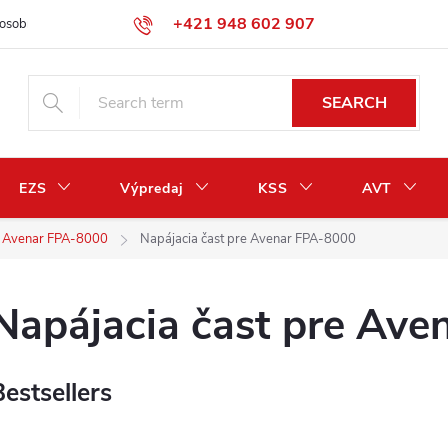
+421 948 602 907
osobných údajov
Odstúpenie od zmluvy / vrátenie peňazí
SEARCH
EZS
Výpredaj
KSS
AVT
a Avenar FPA-8000
Napájacia čast pre Avenar FPA-8000
Napájacia čast pre Av
Bestsellers