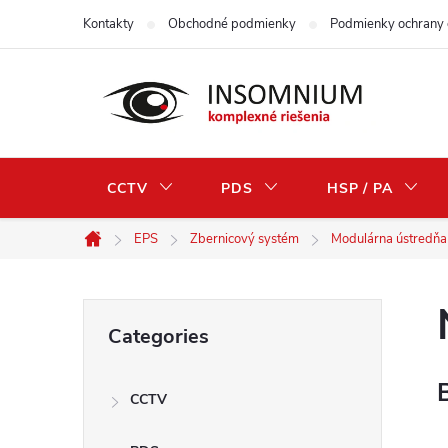
Skip
Kontakty
Obchodné podmienky
Podmienky ochrany 
to
content
CCTV
PDS
HSP / PA
EPS
Zbernicový systém
Modulárna ústredň
Home
S
Skip
Categories
categories
i
CCTV
d