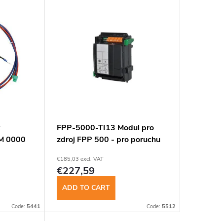
k
FPP-5000-TI13 Modul pro
CM 0000
zdroj FPP 500 - pro poruchu
bater.a síte
€185,03 excl. VAT
€227,59
ADD TO CART
Code:
5441
Code:
5512