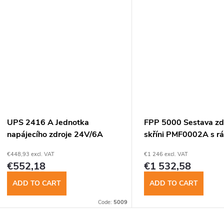
d
www.
n
u
g
c
t
s
UPS 2416 A Jednotka
FPP 5000 Sestava zd
napájecího zdroje 24V/6A
skříni PMF0002A s 
(100-240Vst.)
FMH0000A...
€448,93 excl. VAT
€1 246 excl. VAT
€552,18
€1 532,58
ADD TO CART
ADD TO CART
Code:
5009