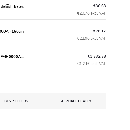
€36,63
alších bater.
€29,78 excl. VAT
€28,17
 000A -150cm
€22,90 excl. VAT
€1 532,58
m FMH0000A...
€1 246 excl. VAT
BESTSELLERS
ALPHABETICALLY