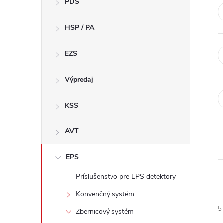
PDS
e
HSP / PA
b
a
EZS
r
Výpredaj
KSS
AVT
EPS
Príslušenstvo pre EPS detektory
Konvenčný systém
5
Zbernicový systém