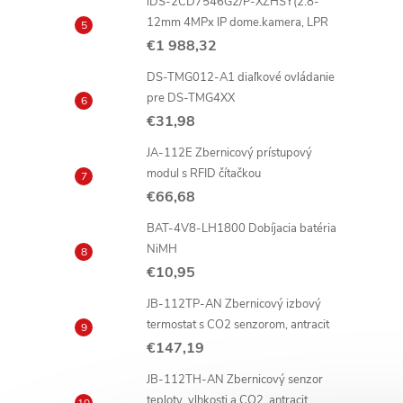
iDS-2CD7546G2/P-XZHSY(2.8-
12mm 4MPx IP dome.kamera, LPR
€1 988,32
DS-TMG012-A1 diaľkové ovládanie
pre DS-TMG4XX
€31,98
JA-112E Zbernicový prístupový
modul s RFID čítačkou
€66,68
BAT-4V8-LH1800 Dobíjacia batéria
NiMH
€10,95
JB-112TP-AN Zbernicový izbový
termostat s CO2 senzorom, antracit
€147,19
JB-112TH-AN Zbernicový senzor
teploty, vlhkosti a CO2, antracit