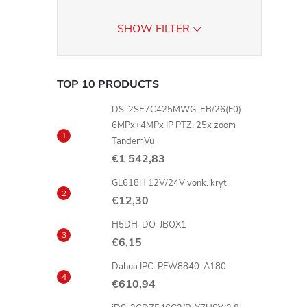
SHOW FILTER
TOP 10 PRODUCTS
DS-2SE7C425MWG-EB/26(F0)
6MPx+4MPx IP PTZ, 25x zoom
TandemVu
€1 542,83
GL618H 12V/24V vonk. kryt
€12,30
H5DH-DO-JBOX1
€6,15
Dahua IPC-PFW8840-A180
€610,94