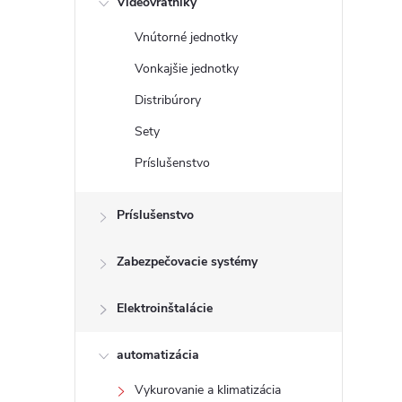
Videovrátniky
Vnútorné jednotky
i
Vonkajšie jednotky
Distribúrory
Sety
t
Príslušenstvo
i
Príslušenstvo
Zabezpečovacie systémy
Elektroinštalácie
automatizácia
t
Vykurovanie a klimatizácia