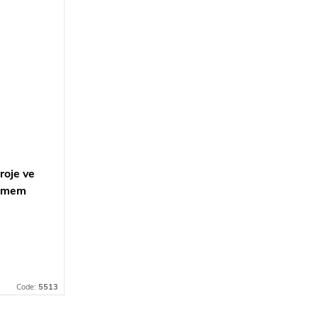
insomnium.sk - Chat
roje ve
rámem
Code:
5513