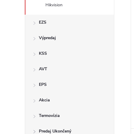
Hikvision
i
EZS
Výpredaj
KSS
AVT
EPS
Akcia
Termovízia
i
Predaj Ukončený