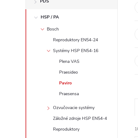
PDS
e
HSP / PA
b
Bosch
a
Reproduktory EN54-24
r
Systémy HSP EN54-16
Plena VAS
Praesideo
Paviro
Praesensa
Ozvučovacie systémy
Záložné zdroje HSP EN54-4
Reproduktory
1