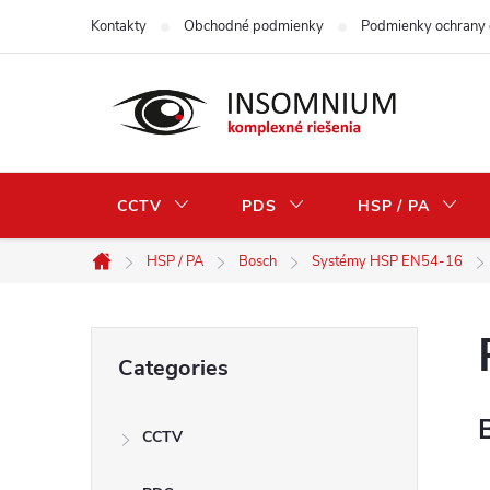
Skip
Kontakty
Obchodné podmienky
Podmienky ochrany 
to
content
CCTV
PDS
HSP / PA
HSP / PA
Bosch
Systémy HSP EN54-16
Home
S
Skip
Categories
categories
i
CCTV
d