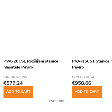
d
www.
n
u
g
c
t
s
PVA-20CSE Rozšíření stanice
PVA-15CST Stanice h
hlasatele Paviro
Paviro
€469,30 excl. VAT
€779,40 excl. VAT
€577,24
€958,66
ADD TO CART
ADD TO CART
Code:
5309