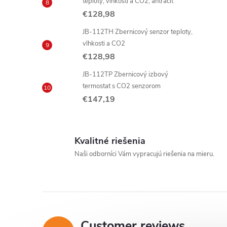
r
teploty, vlhkosti a CO2, antracit
€128,98
JB-112TH Zbernicový senzor teploty,
l
vlhkosti a CO2
€128,98
JB-112TP Zbernicový izbový
termostat s CO2 senzorom
€147,19
Kvalitné riešenia
Naši odborníci Vám vypracujú riešenia na mieru.
Customer reviews