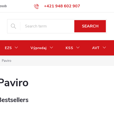
+421 948 602 907
osobných údajov
Odstúpenie od zmluvy / vrátenie peňazí
SEARCH
EZS
Výpredaj
KSS
AVT
Paviro
Paviro
Bestsellers