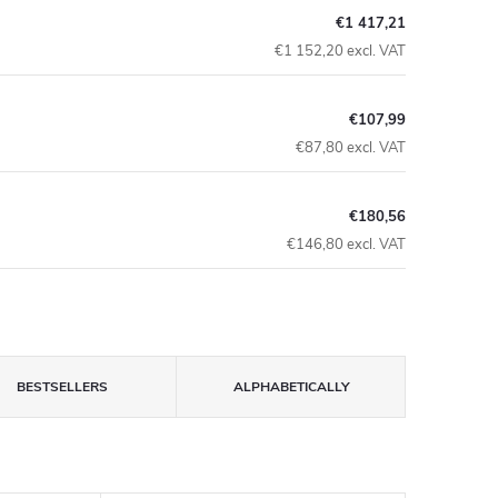
€1 417,21
€1 152,20 excl. VAT
€107,99
€87,80 excl. VAT
€180,56
€146,80 excl. VAT
BESTSELLERS
ALPHABETICALLY