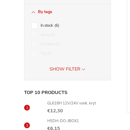
By tags
In stock
6
Akcia
0
Novinka
0
Tip
0
SHOW FILTER
TOP 10 PRODUCTS
GL618H 12V/24V vonk. kryt
€12,30
H5DH-DO-JBOX1
€6,15