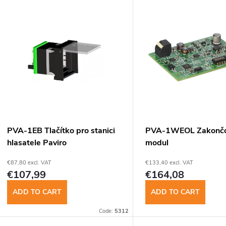
L
d
u
s
c
t
t
o
s
f
PVA-1EB Tlačítko pro stanici
PVA-1WEOL Zakončo
o
hlasatele Paviro
modul
p
€87,80 excl. VAT
€133,40 excl. VAT
r
€107,99
€164,08
r
t
ADD TO CART
ADD TO CART
o
Code:
5312