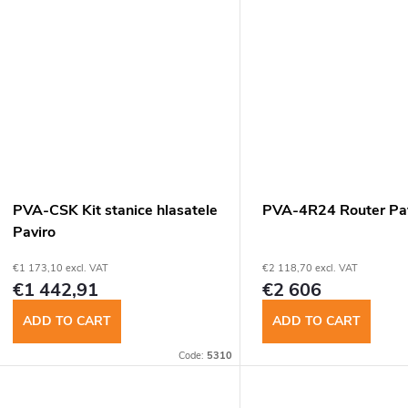
PVA-CSK Kit stanice hlasatele
PVA-4R24 Router Pa
Paviro
€1 173,10 excl. VAT
€2 118,70 excl. VAT
€1 442,91
€2 606
ADD TO CART
ADD TO CART
Code:
5310