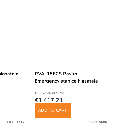
insomnium.sk - Chat
lasatele
PVA-15ECS Paviro
Emergency stanice hlasatele
€1 152,20 excl. VAT
€1 417,21
ADD TO CART
Code:
5712
Code:
5650