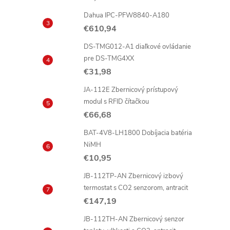
Dahua IPC-PFW8840-A180
i
€610,94
DS-TMG012-A1 diaľkové ovládanie
pre DS-TMG4XX
t
€31,98
i
JA-112E Zbernicový prístupový
modul s RFID čítačkou
€66,68
BAT-4V8-LH1800 Dobíjacia batéria
NiMH
€10,95
JB-112TP-AN Zbernicový izbový
termostat s CO2 senzorom, antracit
€147,19
t
JB-112TH-AN Zbernicový senzor