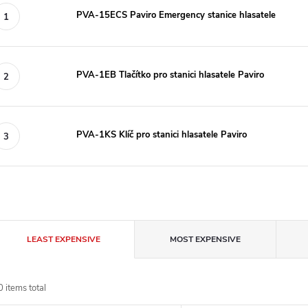
PVA-15ECS Paviro Emergency stanice hlasatele
PVA-1EB Tlačítko pro stanici hlasatele Paviro
PVA-1KS Klíč pro stanici hlasatele Paviro
P
LEAST EXPENSIVE
MOST EXPENSIVE
r
0
items total
o