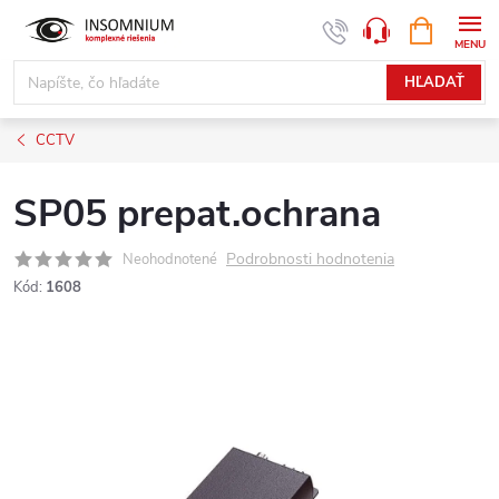
Prejsť
NÁKUPN
www.insomnium.sk - Chat
KOŠÍK
na
obsah
HĽADAŤ
CCTV
SP05 prepat.ochrana
Podrobnosti hodnotenia
Neohodnotené
Kód:
1608