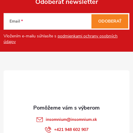
Odoberať newsletter
Send
Z
Powered by chaterimo
Email
ODOBERAŤ
á
Vložením e-mailu súhlasíte s
podmienkami ochrany osobných
p
údajov
ä
t
i
e
insomnium
@
insomnium.sk
+421 948 602 907