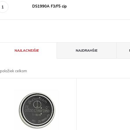
DS1990A F3/F5 cip
R
NAJLACNEJŠIE
NAJDRAHŠIE
a
položiek celkom
d
V
e
ý
n
p