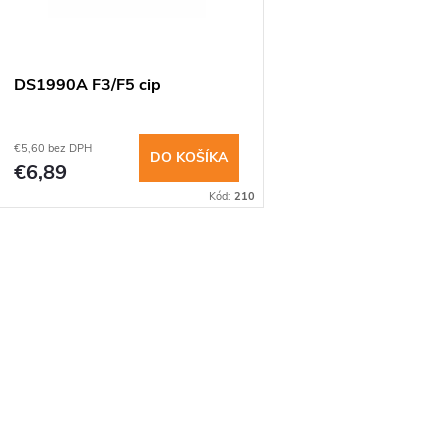
e
s
p
p
DS1990A F3/F5 cip
r
r
€5,60 bez DPH
o
DO KOŠÍKA
€6,89
o
Kód:
210
d
d
u
O
u
k
v
k
t
t
á
o
o
d