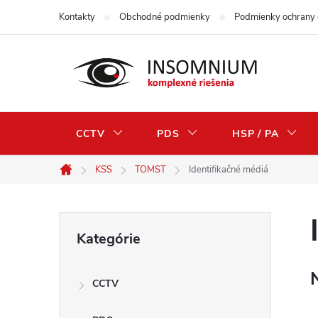
Prejsť
Kontakty
Obchodné podmienky
Podmienky ochrany 
na
obsah
CCTV
PDS
HSP / PA
KSS
TOMST
Identifikačné médiá
Domov
B
Preskočiť
Kategórie
kategórie
o
CCTV
č