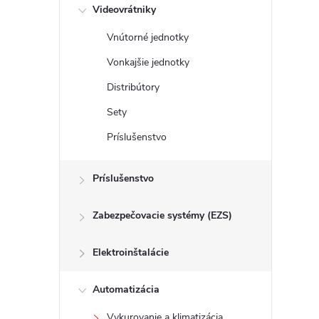
Videovrátniky
Vnútorné jednotky
Vonkajšie jednotky
i
Distribútory
Sety
Príslušenstvo
r
Príslušenstvo
Zabezpečovacie systémy (EZS)
Elektroinštalácie
Automatizácia
Vykurovanie a klimatizácia