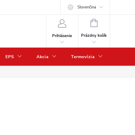
Slovenčina
NÁKUPNÝ
KOŠÍK
Prázdny košík
Prihlásenie
EPS
Akcia
Termovízia
Predaj 