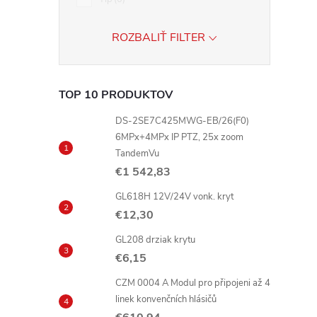
ROZBALIŤ FILTER
TOP 10 PRODUKTOV
DS-2SE7C425MWG-EB/26(F0)
6MPx+4MPx IP PTZ, 25x zoom
TandemVu
€1 542,83
GL618H 12V/24V vonk. kryt
€12,30
GL208 drziak krytu
€6,15
CZM 0004 A Modul pro připojeni až 4
linek konvenčních hlásičů