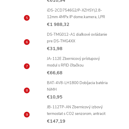
€610,94
iDS-2CD7546G2/P-XZHSY(2.8-
12mm 4MPx IP dome.kamera, LPR
€1 988,32
DS-TMG012-A1 diaľkové ovládanie
pre DS-TMG4XX
€31,98
JA-112E Zbernicový prístupový
modul s RFID čítačkou
€66,68
BAT-4V8-LH1800 Dobíjacia batéria
NiMH
€10,95
JB-112TP-AN Zbernicový izbový
termostat s CO2 senzorom, antracit
€147,19