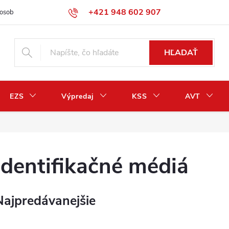
+421 948 602 907
osobných údajov
Odstúpenie od zmluvy / vrátenie peňazí
HĽADAŤ
EZS
Výpredaj
KSS
AVT
Identifikačné médiá
Najpredávanejšie