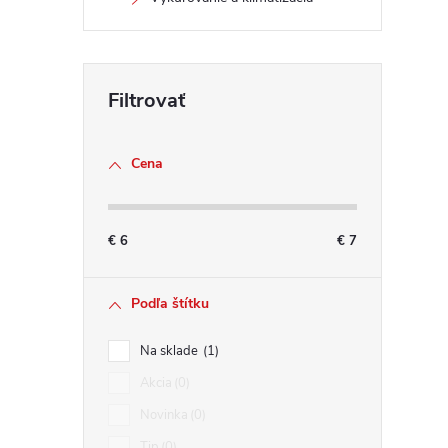
i
Cena
€
6
€
7
Podľa štítku
Na sklade
1
Akcia
0
Novinka
0
Tip
0