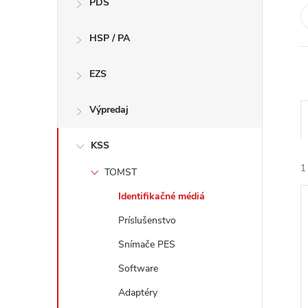
PDS
n
HSP / PA
ý
p
EZS
a
Výpredaj
n
KSS
1
TOMST
e
Identifikačné médiá
l
Príslušenstvo
Snímače PES
Software
i
Adaptéry
i