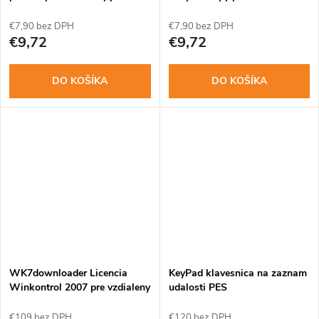
DS1990
body
€7,90 bez DPH
€7,90 bez DPH
€9,72
€9,72
DO KOŠÍKA
DO KOŠÍKA
WK7downloader Licencia
KeyPad klavesnica na zaznam
Winkontrol 2007 pre vzdialeny
udalosti PES
prenos dat
€109 bez DPH
€120 bez DPH