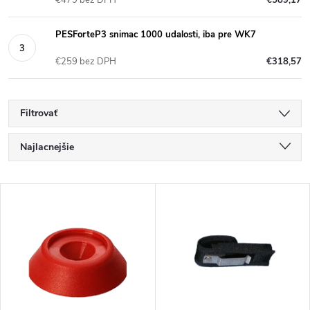
€479 bez DPH
€589,17
PESForteP3 snimac 1000 udalosti, iba pre WK7
€259 bez DPH
€318,57
Filtrovať
R
Najlacnejšie
a
Najdrahšie
V
Najpredávanejšie
d
ý
Abecedne
e
p
n
i