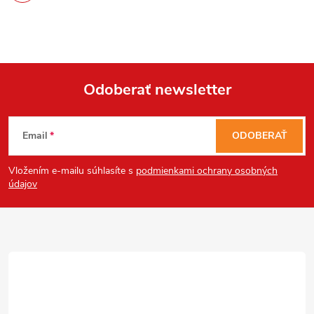
Odoberať newsletter
Z
Email
ODOBERAŤ
á
Vložením e-mailu súhlasíte s
podmienkami ochrany osobných
p
údajov
ä
t
i