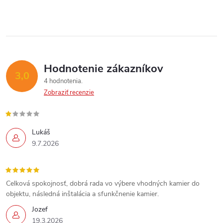
p
i
e
r
v
k
Hodnotenie zákazníkov
3,0
y
4 hodnotenia
Zobraziť recenzie
v
ý
Lukáš
p
9.7.2026
i
s
Celková spokojnosť, dobrá rada vo výbere vhodných kamier do
objektu, následná inštalácia a sfunkčnenie kamier.
u
Jozef
19.3.2026