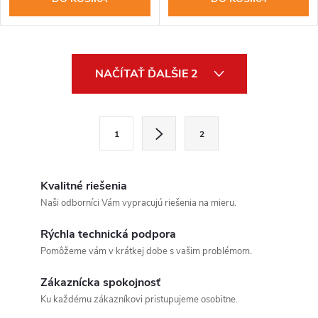
O
NAČÍTAŤ ĎALŠIE 2
v
l
S
1
2
t
á
r
d
á
Kvalitné riešenia
a
n
Naši odborníci Vám vypracujú riešenia na mieru.
k
c
Send
Rýchla technická podpora
o
Pomôžeme vám v krátkej dobe s vašim problémom.
i
Powered by chaterimo
v
a
Zákaznícka spokojnosť
e
Ku každému zákazníkovi pristupujeme osobitne.
n