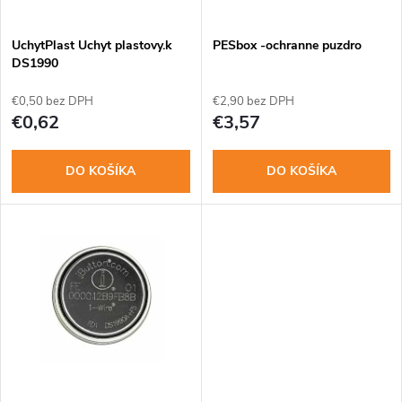
i
s
e
UchytPlast Uchyt plastovy.k
PESbox -ochranne puzdro
DS1990
p
p
€0,50 bez DPH
€2,90 bez DPH
r
€0,62
€3,57
r
o
DO KOŠÍKA
DO KOŠÍKA
o
d
d
u
u
k
k
t
t
o