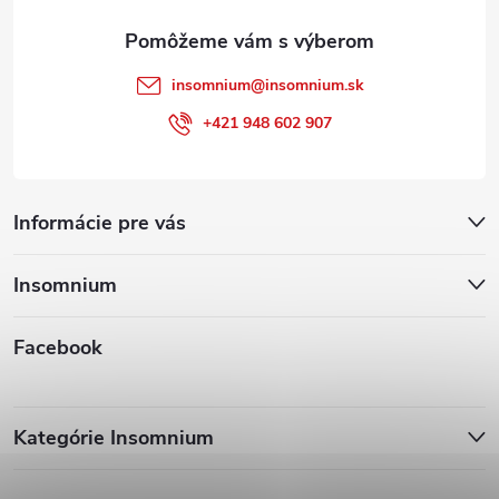
e
insomnium
@
insomnium.sk
+421 948 602 907
Informácie pre vás
Insomnium
Facebook
Kategórie Insomnium