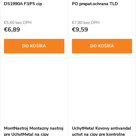
o
DS1990A F3/F5 cip
PO prepat.ochrana TLD
v
v
€5,60 bez DPH
€7,80 bez DPH
€6,89
€9,59
DO KOŠÍKA
DO KOŠÍKA
MontNastroj Montazny nastroj
UchytMetal Kovovy antivandal
pre UchytMetal na cipy
uchyt na cipy pre kontrolne