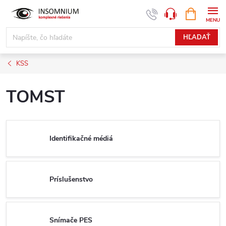
Prejsť
NÁKUPN
www.insomnium.sk - Chat
KOŠÍK
na
obsah
HĽADAŤ
KSS
TOMST
Identifikačné médiá
Príslušenstvo
Snímače PES