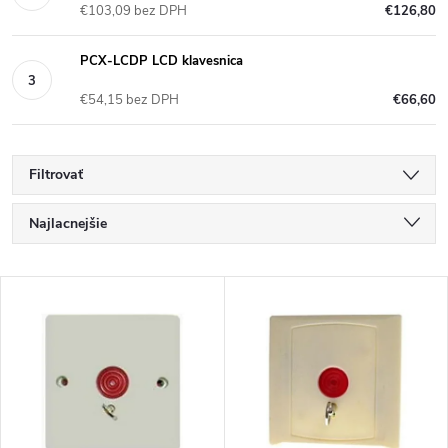
€103,09 bez DPH
€126,80
PCX-LCDP LCD klavesnica
€54,15 bez DPH
€66,60
Filtrovať
R
Najlacnejšie
a
Najdrahšie
V
Najpredávanejšie
d
ý
Abecedne
e
p
n