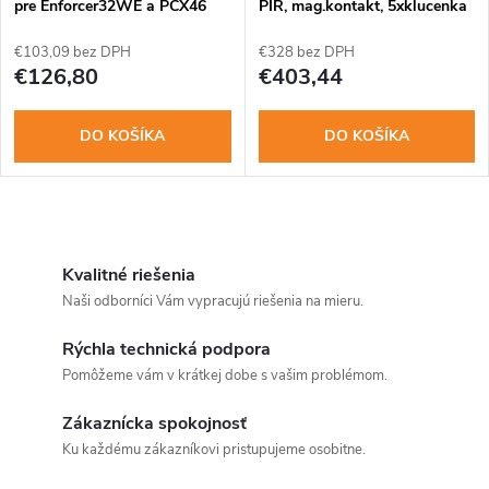
pre Enforcer32WE a PCX46
PIR, mag.kontakt, 5xklucenka
€103,09 bez DPH
€328 bez DPH
€126,80
€403,44
DO KOŠÍKA
DO KOŠÍKA
O
v
Kvalitné riešenia
Naši odborníci Vám vypracujú riešenia na mieru.
l
Rýchla technická podpora
á
Pomôžeme vám v krátkej dobe s vašim problémom.
d
Zákaznícka spokojnosť
a
Ku každému zákazníkovi pristupujeme osobitne.