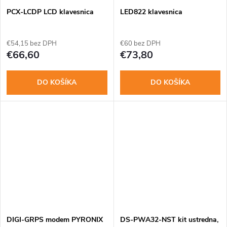
o
o
PCX-LCDP LCD klavesnica
LED822 klavesnica
v
v
€54,15 bez DPH
€60 bez DPH
€66,60
€73,80
DO KOŠÍKA
DO KOŠÍKA
DIGI-GRPS modem PYRONIX
DS-PWA32-NST kit ustredna,