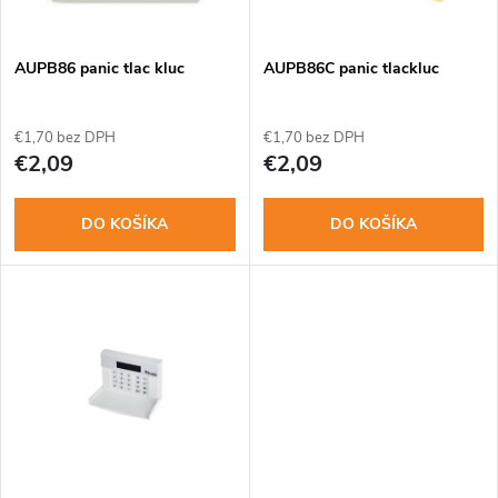
i
i
s
e
AUPB86 panic tlac kluc
AUPB86C panic tlackluc
p
p
€1,70 bez DPH
€1,70 bez DPH
r
€2,09
€2,09
r
o
DO KOŠÍKA
DO KOŠÍKA
o
d
d
u
u
k
k
t
t