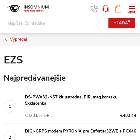
Prejsť
NÁKUPN
www.insomnium.sk - Chat
KOŠÍK
na
obsah
HĽADAŤ
Výpredaj
EZS
Najpredávanejšie
DS-PWA32-NST kit ustredna, PIR, mag.kontakt,
5xklucenka
€328 bez DPH
€403,44
DIGI-GRPS modem PYRONIX pre Enforcer32WE a PCX46