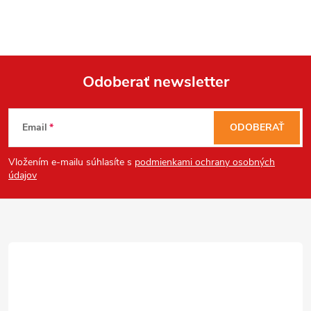
i
s
u
Odoberať newsletter
Z
Email
ODOBERAŤ
á
Vložením e-mailu súhlasíte s
podmienkami ochrany osobných
p
údajov
ä
t
i