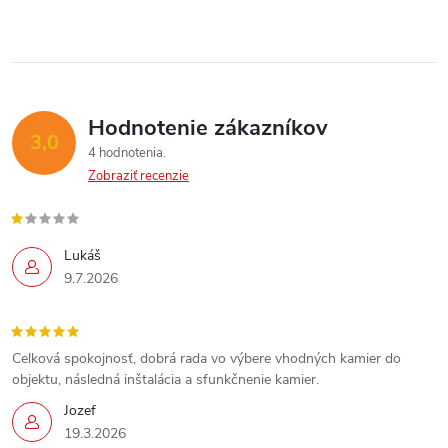
c
i
e
p
Hodnotenie zákazníkov
3,0
4 hodnotenia
r
Zobraziť recenzie
v
k
Lukáš
9.7.2026
y
v
Celková spokojnosť, dobrá rada vo výbere vhodných kamier do
ý
objektu, následná inštalácia a sfunkčnenie kamier.
p
Send
Jozef
19.3.2026
Powered by chaterimo