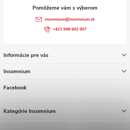
e
insomnium
@
insomnium.sk
+421 948 602 907
Informácie pre vás
Insomnium
Facebook
Kategórie Insomnium