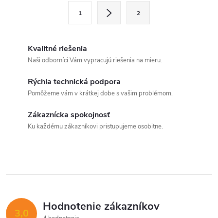
l
S
1
2
t
á
r
d
á
Kvalitné riešenia
a
n
Naši odborníci Vám vypracujú riešenia na mieru.
k
c
Rýchla technická podpora
o
Pomôžeme vám v krátkej dobe s vašim problémom.
i
v
Send
a
Zákaznícka spokojnosť
e
Powered by chaterimo
Ku každému zákazníkovi pristupujeme osobitne.
n
p
i
e
r
v
k
Hodnotenie zákazníkov
3,0