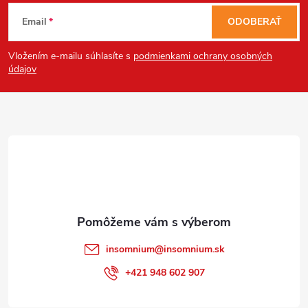
Z
Email
ODOBERAŤ
á
Vložením e-mailu súhlasíte s
podmienkami ochrany osobných
p
údajov
ä
t
i
e
insomnium
@
insomnium.sk
+421 948 602 907