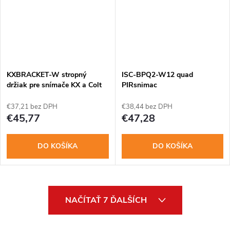
KXBRACKET-W stropný
ISC-BPQ2-W12 quad
držiak pre snímače KX a Colt
PIRsnimac
€37,21 bez DPH
€38,44 bez DPH
€45,77
€47,28
DO KOŠÍKA
DO KOŠÍKA
O
NAČÍTAŤ 7 ĎALŠÍCH
v