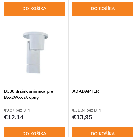
r
o
DO KOŠÍKA
DO KOŠÍKA
o
d
d
u
u
k
k
t
t
o
o
B338 drziak snimaca pre
XDADAPTER
v
Bxx2Wxx stropny
v
€9,87 bez DPH
€11,34 bez DPH
€12,14
€13,95
DO KOŠÍKA
DO KOŠÍKA