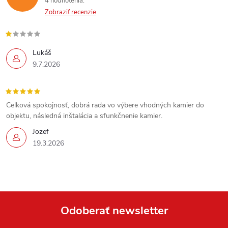
y
4 hodnotenia
Zobraziť recenzie
v
ý
Lukáš
p
9.7.2026
i
s
Celková spokojnosť, dobrá rada vo výbere vhodných kamier do
objektu, následná inštalácia a sfunkčnenie kamier.
u
Jozef
19.3.2026
Odoberať newsletter