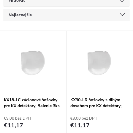
Filtrovať
R
Najlacnejšie
a
Najdrahšie
V
Najpredávanejšie
d
ý
Abecedne
e
p
n
i
i
s
e
KX18-LC záclonové šošovky
KX30-LR šošovky s dlhým
pre KX detektory; Balenie 3ks
dosahom pre KX detektory;
p
Balenie 3ks
p
€9,08 bez DPH
€9,08 bez DPH
r
€11,17
€11,17