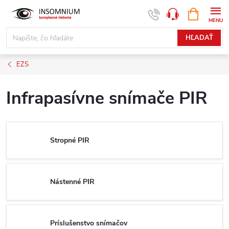
Prejsť
NÁKUPN
www.insomnium.sk - Chat
KOŠÍK
na
obsah
HĽADAŤ
EZS
Infrapasívne snímače PIR
Stropné PIR
Nástenné PIR
Príslušenstvo snímačov