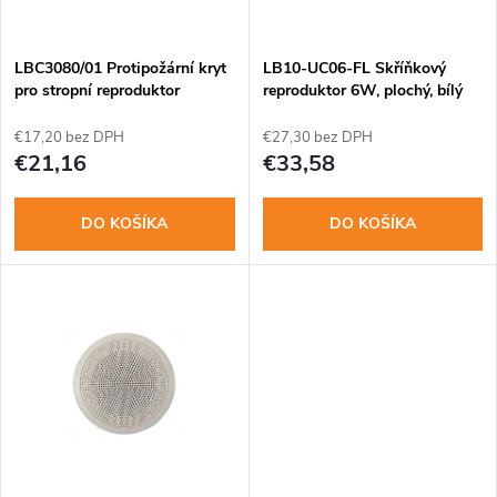
i
i
s
e
LBC3080/01 Protipožární kryt
LB10-UC06-FL Skříňkový
pro stropní reproduktor
reproduktor 6W, plochý, bílý
p
p
€17,20 bez DPH
€27,30 bez DPH
r
€21,16
€33,58
r
o
DO KOŠÍKA
DO KOŠÍKA
o
d
d
u
u
k
k
t
t