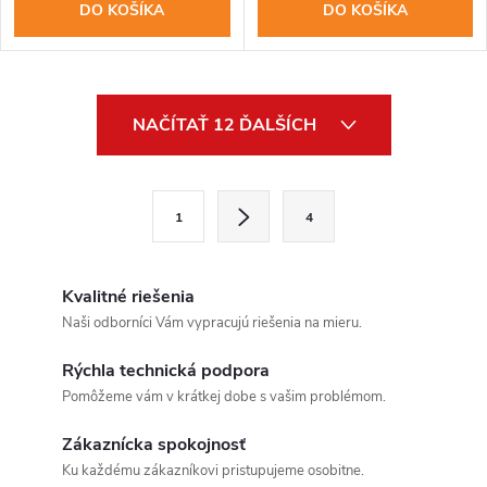
DO KOŠÍKA
DO KOŠÍKA
O
NAČÍTAŤ 12 ĎALŠÍCH
v
l
S
1
4
t
á
r
d
á
Kvalitné riešenia
a
n
Naši odborníci Vám vypracujú riešenia na mieru.
k
c
Rýchla technická podpora
o
Pomôžeme vám v krátkej dobe s vašim problémom.
i
v
a
Zákaznícka spokojnosť
e
Ku každému zákazníkovi pristupujeme osobitne.
n