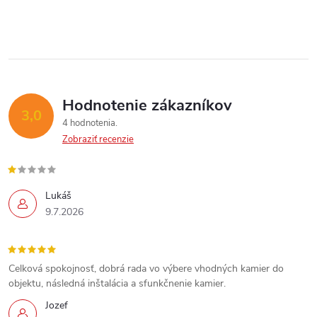
p
i
Send
e
r
Powered by chaterimo
v
k
Hodnotenie zákazníkov
3,0
y
4 hodnotenia
Zobraziť recenzie
v
ý
Lukáš
p
9.7.2026
i
s
Celková spokojnosť, dobrá rada vo výbere vhodných kamier do
objektu, následná inštalácia a sfunkčnenie kamier.
u
Jozef