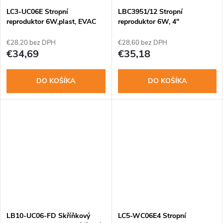
o
o
LC3-UC06E Stropní
LBC3951/12 Stropní
v
reproduktor 6W,plast, EVAC
reproduktor 6W, 4"
v
€28,20 bez DPH
€28,60 bez DPH
€34,69
€35,18
DO KOŠÍKA
DO KOŠÍKA
LB10-UC06-FD Skříňkový
LC5-WC06E4 Stropní