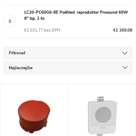
LC20-PC60G6-8E Podhled. reproduktor Prosound 60W
8" lsp, 2 ks
€1 031,77 bez DPH
€1 269,08
Filtrovať
R
Najlacnejšie
a
Najdrahšie
V
Najpredávanejšie
d
ý
Abecedne
e
p
n