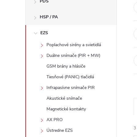
PDS
n
HSP / PA
ý
p
EZS
Poplachové sirény a svietidlá
a
Duálne snímače (PIR + MW)
n
GSM brány a hlásiče
Tiesňové (PANIC) tlačidlá
e
Infrapasívne snímače PIR
l
Akustické snímače
Magnetické kontakty
AX PRO
3
Ústredne EZS