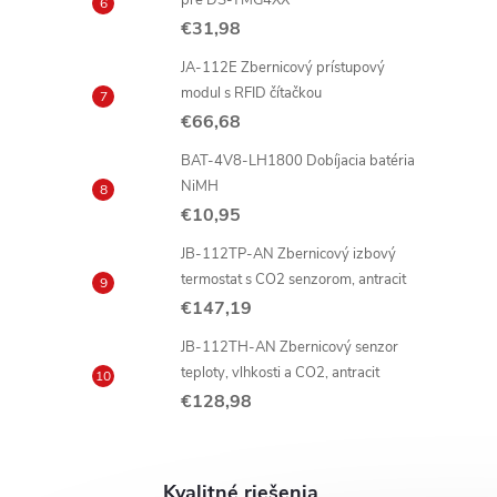
pre DS-TMG4XX
€31,98
JA-112E Zbernicový prístupový
modul s RFID čítačkou
€66,68
BAT-4V8-LH1800 Dobíjacia batéria
NiMH
€10,95
JB-112TP-AN Zbernicový izbový
termostat s CO2 senzorom, antracit
€147,19
JB-112TH-AN Zbernicový senzor
teploty, vlhkosti a CO2, antracit
€128,98
Kvalitné riešenia