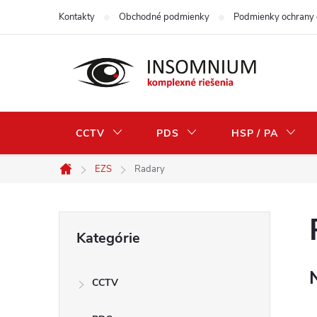
Prejsť
Kontakty
Obchodné podmienky
Podmienky ochrany 
na
obsah
CCTV
PDS
HSP / PA
EZS
Radary
Domov
B
Preskočiť
Kategórie
kategórie
o
CCTV
č