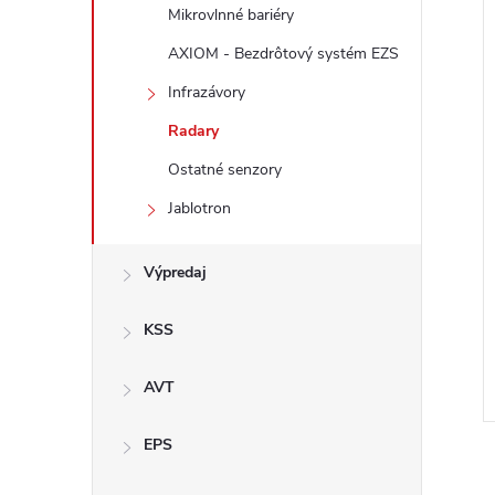
Mikrovlnné bariéry
AXIOM - Bezdrôtový systém EZS
Infrazávory
Radary
i
i
Ostatné senzory
Jablotron
Výpredaj
KSS
AVT
EPS