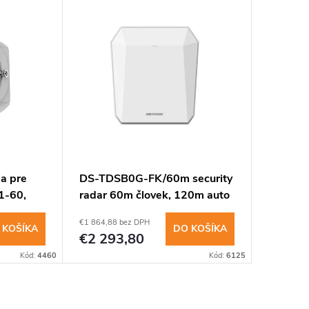
a pre
DS-TDSB0G-FK/60m security
1-60,
radar 60m človek, 120m auto
€1 864,88 bez DPH
 KOŠÍKA
DO KOŠÍKA
€2 293,80
Kód:
4460
Kód:
6125