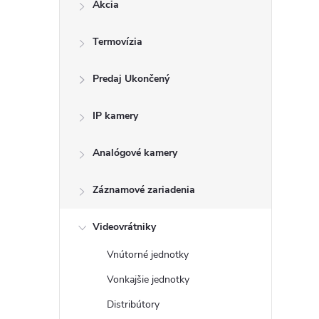
Akcia
Termovízia
l
Predaj Ukončený
IP kamery
Analógové kamery
Záznamové zariadenia
i
Videovrátniky
Vnútorné jednotky
Vonkajšie jednotky
r
Distribútory