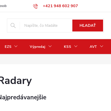
+421 948 602 907
osobných údajov
Odstúpenie od zmluvy / vrátenie peňazí
HĽADAŤ
EZS
Výpredaj
KSS
AVT
Radary
Najpredávanejšie