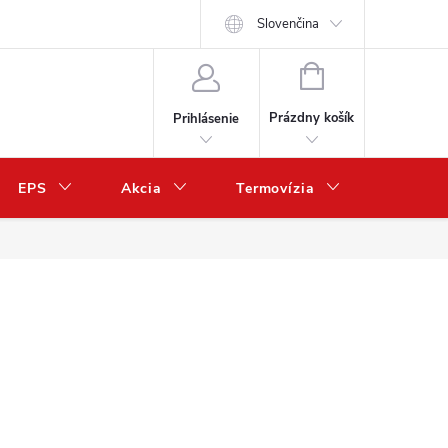
Slovenčina
NÁKUPNÝ
KOŠÍK
Prázdny košík
Prihlásenie
EPS
Akcia
Termovízia
Predaj 