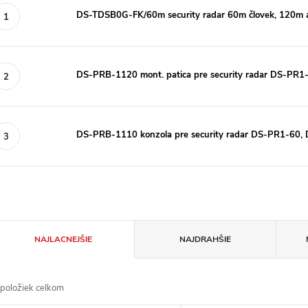
DS-TDSB0G-FK/60m security radar 60m človek, 120m 
DS-PRB-1120 mont. patica pre security radar DS-PR1
DS-PRB-1110 konzola pre security radar DS-PR1-60,
R
NAJLACNEJŠIE
NAJDRAHŠIE
a
položiek celkom
d