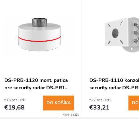
V
e
ý
n
p
e
s
p
p
DS-PRB-1120 mont. patica
DS-PRB-1110 konzol
r
pre security radar DS-PR1-
security radar DS-PR
r
60, DS-PRI120
DS-PRI120
€16 bez DPH
€27 bez DPH
o
DO KOŠÍKA
DO
€19,68
€33,21
o
Kód:
4461
d
d
u