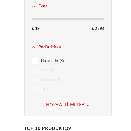
Cena
€
19
€
2294
Podľa štítku
Na sklade
3
Akcia
0
Novinka
0
Tip
0
ROZBALIŤ FILTER
TOP 10 PRODUKTOV