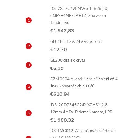
DS-2SE7C425MWG-EB/26(F0)
6MPx+4MPx IP PTZ, 25x zoom
TandemVu
€1 542,83
GL618H 12V/24V vonk. kryt
€12,30
GL208 drziak krytu
€6,15
CZM 0004 A Modul pro připojeni až 4
linek konvenčních hlásičů
€610,94
iDS-2CD7546G2/P-XZHSY(2.8-
12mm 4MPx IP dome.kamera, LPR
€1 988,32
DS-TMG012-A1 diaľkové ovládanie