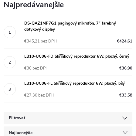
Najpredávanejšie
DS-QAZ1MP7G1 pagingový mikrofón, 7" farebný
dotykový displey
€345,21 bez DPH
€424,61
LB10-UC06-FD Skříňkový reproduktor 6W, plochý, černý
€30 bez DPH
€36,90
LB10-UC06-FL Skříňkový reproduktor 6W, plochý, bílý
€27,30 bez DPH
€33,58
Filtrovať
R
Najlacnejšie