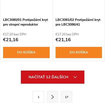
LBC3080/01 Protipožární kryt
LBC3081/02 Protipožární kryt
pro stropní reproduktor
pro LBC3086/41
€17,20 bez DPH
€17,20 bez DPH
€21,16
€21,16
DO KOŠÍKA
DO KOŠÍKA
O
NAČÍTAŤ 12 ĎALŠÍCH
v
l
S
1
17
t
á