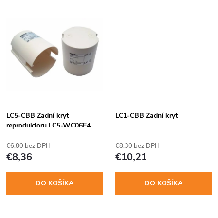
d
d
u
u
k
k
t
t
o
o
LC5-CBB Zadní kryt
LC1-CBB Zadní kryt
v
reproduktoru LC5-WC06E4
v
€6,80 bez DPH
€8,30 bez DPH
€8,36
€10,21
DO KOŠÍKA
DO KOŠÍKA