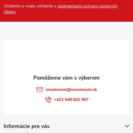
á
Vložením e-mailu súhlasíte s
podmienkami ochrany osobných
p
údajov
ä
t
i
e
insomnium
@
insomnium.sk
+421 948 602 907
Informácie pre vás