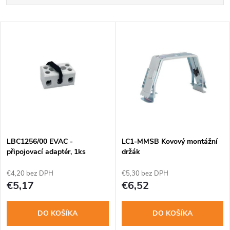
a
Najdrahšie
V
Najpredávanejšie
d
ý
Abecedne
e
p
n
i
i
s
e
LBC1256/00 EVAC -
LC1-MMSB Kovový montážní
připojovací adaptér, 1ks
držák
p
p
€4,20 bez DPH
€5,30 bez DPH
r
€5,17
€6,52
r
o
DO KOŠÍKA
DO KOŠÍKA
o