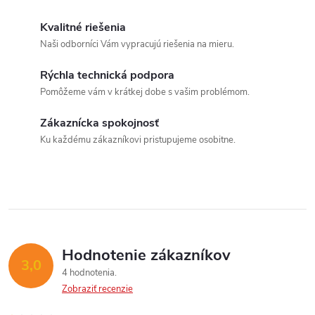
r
d
á
Kvalitné riešenia
a
n
Naši odborníci Vám vypracujú riešenia na mieru.
k
c
Rýchla technická podpora
o
Pomôžeme vám v krátkej dobe s vašim problémom.
i
v
Send
a
Zákaznícka spokojnosť
e
Ku každému zákazníkovi pristupujeme osobitne.
n
Powered by chaterimo
p
i
e
r
v
k
Hodnotenie zákazníkov
3,0
y
4 hodnotenia
Zobraziť recenzie
v