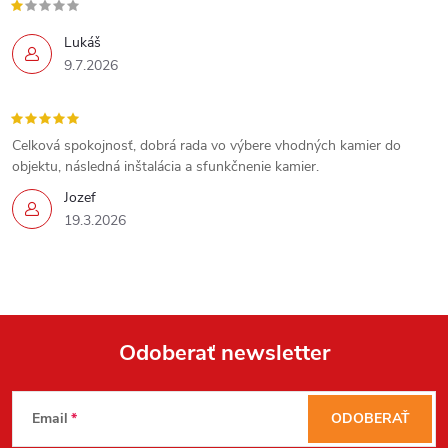
ý
Lukáš
p
9.7.2026
i
s
Celková spokojnosť, dobrá rada vo výbere vhodných kamier do
objektu, následná inštalácia a sfunkčnenie kamier.
u
Jozef
19.3.2026
Odoberať newsletter
Z
Email
ODOBERAŤ