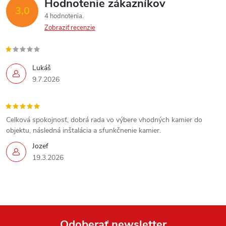
p
Hodnotenie zákazníkov
3,0
4 hodnotenia
r
Zobraziť recenzie
v
k
Lukáš
9.7.2026
y
v
Celková spokojnosť, dobrá rada vo výbere vhodných kamier do
ý
objektu, následná inštalácia a sfunkčnenie kamier.
p
Jozef
19.3.2026
i
s
u
Odoberať newsletter