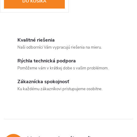
o
DO KOŠÍKA
o
d
d
u
O
u
v
Kvalitné riešenia
k
Naši odborníci Vám vypracujú riešenia na mieru.
k
l
t
Rýchla technická podpora
á
t
Pomôžeme vám v krátkej dobe s vašim problémom.
o
d
o
Zákaznícka spokojnosť
v
a
Ku každému zákazníkovi pristupujeme osobitne.
v
c
i
e