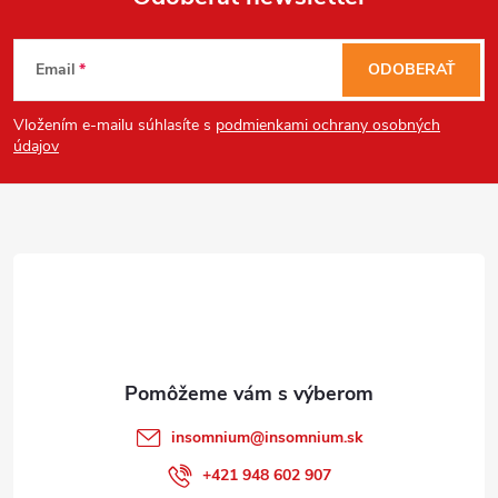
Z
Email
ODOBERAŤ
á
Vložením e-mailu súhlasíte s
podmienkami ochrany osobných
p
údajov
Send
ä
Powered by chaterimo
t
i
e
insomnium
@
insomnium.sk
+421 948 602 907