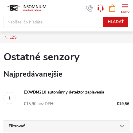
Prejsť
NÁKUPN
www.insomnium.sk - Chat
KOŠÍK
na
obsah
HĽADAŤ
EZS
Ostatné senzory
Najpredávanejšie
EXWDM210 autonómny detektor zaplavenia
€15,90 bez DPH
€19,56
Filtrovať