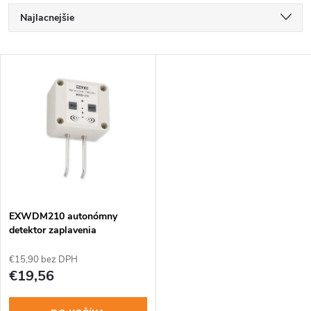
R
Najlacnejšie
a
Najdrahšie
V
Najpredávanejšie
d
ý
Abecedne
e
p
n
i
i
s
e
EXWDM210 autonómny
detektor zaplavenia
p
p
€15,90 bez DPH
r
€19,56
r