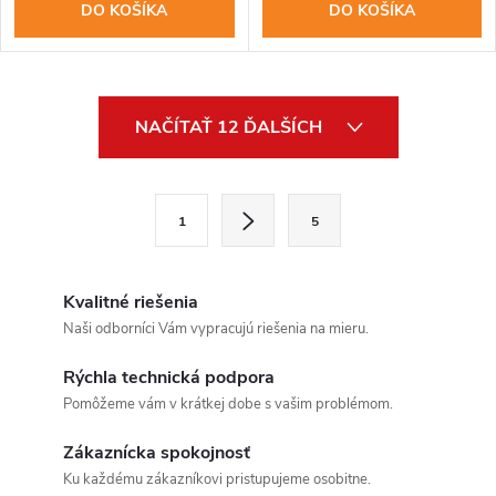
DO KOŠÍKA
DO KOŠÍKA
O
NAČÍTAŤ 12 ĎALŠÍCH
v
l
S
1
5
t
á
r
d
á
Kvalitné riešenia
a
n
Naši odborníci Vám vypracujú riešenia na mieru.
k
c
Rýchla technická podpora
o
Pomôžeme vám v krátkej dobe s vašim problémom.
i
v
a
Zákaznícka spokojnosť
e
Ku každému zákazníkovi pristupujeme osobitne.
n