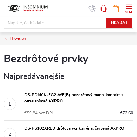
Prejsť
NÁKUPN
www.insomnium.sk - Chat
KOŠÍK
na
obsah
HĽADAŤ
Hikvision
Bezdrôtové prvky
Najpredávanejšie
DS-PDMCK-EG2-WE(B) bezdrôtový magn..kontakt +
otras.snímač AXPRO
€59,84 bez DPH
€73,60
DS-PS102XRED drôtová vonk.siréna, červená AxPRO