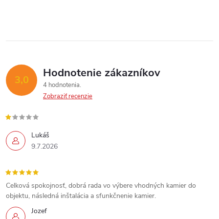
p
i
Send
e
r
Powered by chaterimo
v
k
Hodnotenie zákazníkov
3,0
y
4 hodnotenia
Zobraziť recenzie
v
ý
Lukáš
p
9.7.2026
i
s
Celková spokojnosť, dobrá rada vo výbere vhodných kamier do
objektu, následná inštalácia a sfunkčnenie kamier.
u
Jozef