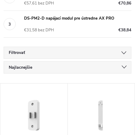
€57,61 bez DPH
€70,86
DS-PM2-D napájací modul pre ústredne AX PRO
€31,58 bez DPH
€38,84
Filtrovať
R
Najlacnejšie
a
Najdrahšie
V
Najpredávanejšie
d
ý
Abecedne
e
p
n