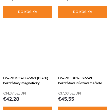
DO KOŠÍKA
DO KOŠÍKA
DS-PDMCS-EG2-WE(Black)
DS-PDEBP1-EG2-WE
bezdrôtový magnetický
bezdrôtové núdzové tlačidlo
kontakt pre AX PRO
na snurku AXPRO
€34,37 bez DPH
€37,03 bez DPH
€42,28
€45,55