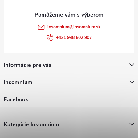
e
insomnium
@
insomnium.sk
+421 948 602 907
Informácie pre vás
Insomnium
Facebook
Kategórie Insomnium