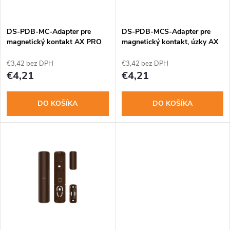
i
i
s
e
DS-PDB-MC-Adapter pre
DS-PDB-MCS-Adapter pre
magnetický kontakt AX PRO
magnetický kontakt, úzky AX
p
PRO
p
€3,42 bez DPH
€3,42 bez DPH
r
€4,21
€4,21
r
o
DO KOŠÍKA
DO KOŠÍKA
o
d
d
u
u
k
k
t
t