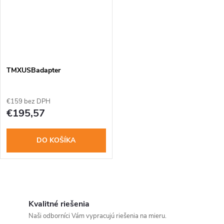
TMXUSBadapter
€159 bez DPH
€195,57
DO KOŠÍKA
O
v
Kvalitné riešenia
Naši odborníci Vám vypracujú riešenia na mieru.