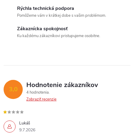
l
Rýchla technická podpora
á
Pomôžeme vám v krátkej dobe s vašim problémom.
d
Zákaznícka spokojnosť
a
Ku každému zákazníkovi pristupujeme osobitne.
c
i
e
p
Hodnotenie zákazníkov
3,0
4 hodnotenia
r
Zobraziť recenzie
v
Send
k
Lukáš
Powered by chaterimo
9.7.2026