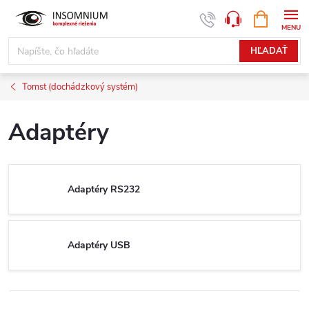
Prejsť
NÁKUPN
www.insomnium.sk - Chat
KOŠÍK
na
obsah
HĽADAŤ
Tomst (dochádzkový systém)
Adaptéry
Adaptéry RS232
Adaptéry USB