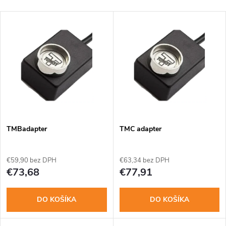
a
Najdrahšie
V
Najpredávanejšie
d
ý
Abecedne
e
p
n
i
i
s
e
TMBadapter
TMC adapter
p
p
€59,90 bez DPH
€63,34 bez DPH
r
€73,68
€77,91
r
o
DO KOŠÍKA
DO KOŠÍKA
o
d