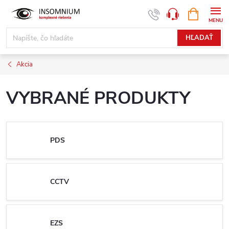
Prejsť
NÁKUPN
www.insomnium.sk - Chat
KOŠÍK
na
obsah
HĽADAŤ
Akcia
VYBRANÉ PRODUKTY
PDS
CCTV
EZS