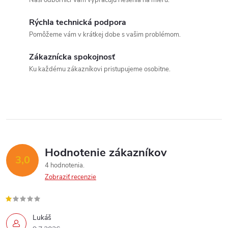
a
n
Naši odborníci Vám vypracujú riešenia na mieru.
k
Powered by chaterimo
c
Rýchla technická podpora
o
Pomôžeme vám v krátkej dobe s vašim problémom.
i
v
a
Zákaznícka spokojnosť
e
Ku každému zákazníkovi pristupujeme osobitne.
n
p
i
e
r
v
k
Hodnotenie zákazníkov
3,0
y
4 hodnotenia
Zobraziť recenzie
v
ý
Lukáš