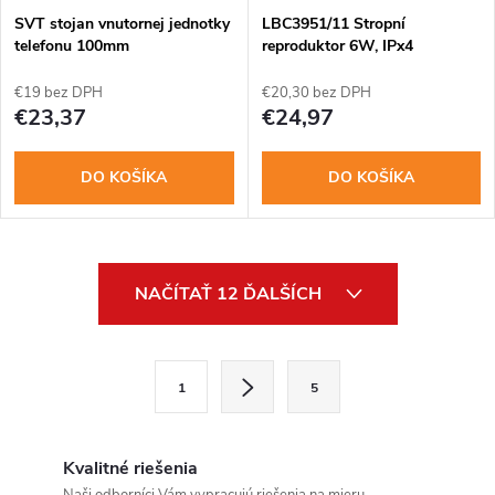
SVT stojan vnutornej jednotky
LBC3951/11 Stropní
telefonu 100mm
reproduktor 6W, IPx4
€19 bez DPH
€20,30 bez DPH
€23,37
€24,97
DO KOŠÍKA
DO KOŠÍKA
O
NAČÍTAŤ 12 ĎALŠÍCH
v
l
S
1
5
t
á
r
d
á
Kvalitné riešenia
Send