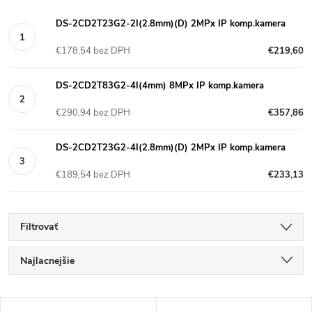
DS-2CD2T23G2-2I(2.8mm)(D) 2MPx IP komp.kamera
€178,54 bez DPH
€219,60
DS-2CD2T83G2-4I(4mm) 8MPx IP komp.kamera
€290,94 bez DPH
€357,86
DS-2CD2T23G2-4I(2.8mm)(D) 2MPx IP komp.kamera
€189,54 bez DPH
€233,13
Filtrovať
R
Najlacnejšie
a
Najdrahšie