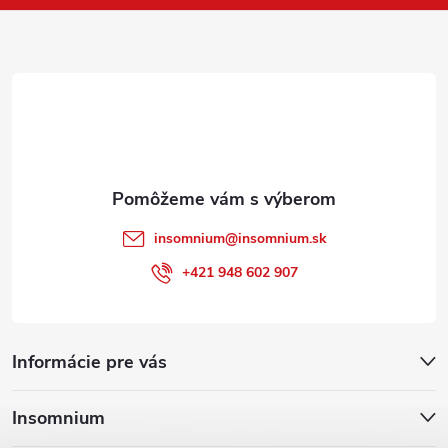
ä
t
i
e
insomnium
@
insomnium.sk
+421 948 602 907
Informácie pre vás
Insomnium