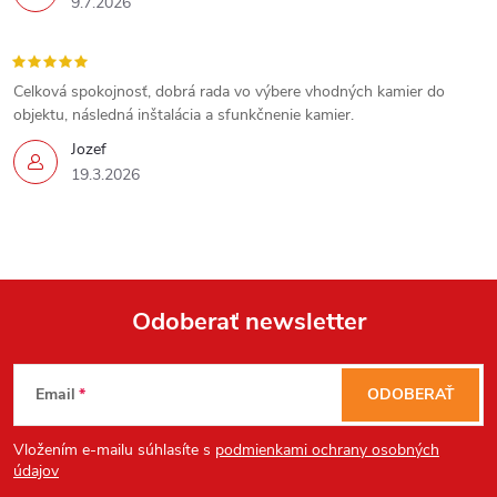
p
9.7.2026
i
s
Celková spokojnosť, dobrá rada vo výbere vhodných kamier do
objektu, následná inštalácia a sfunkčnenie kamier.
u
Jozef
19.3.2026
Odoberať newsletter
Z
Email
ODOBERAŤ
á
Vložením e-mailu súhlasíte s
podmienkami ochrany osobných
p
údajov