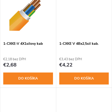
u
u
k
k
t
t
o
o
1-CXKE-V 4X1silovy kab
1-CXKE V 4Bx2,5sil kab.
v
v
€2,18 bez DPH
€3,43 bez DPH
€2,68
€4,22
DO KOŠÍKA
DO KOŠÍKA