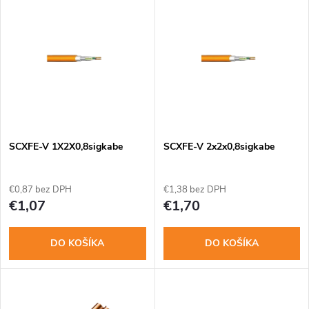
V
Najpredávanejšie
d
ý
Abecedne
e
p
n
i
i
s
e
SCXFE-V 1X2X0,8sigkabe
SCXFE-V 2x2x0,8sigkabe
p
p
€0,87 bez DPH
€1,38 bez DPH
r
€1,07
€1,70
r
o
DO KOŠÍKA
DO KOŠÍKA
o
d
d