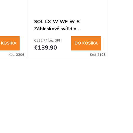
SOL-LX-W-WF-W-S
Zábleskové svítidlo -
kry
stěna,bílé světlo,bílý kry
€113,74 bez DPH
 KOŠÍKA
DO KOŠÍKA
€139,90
Kód:
2206
Kód:
2198