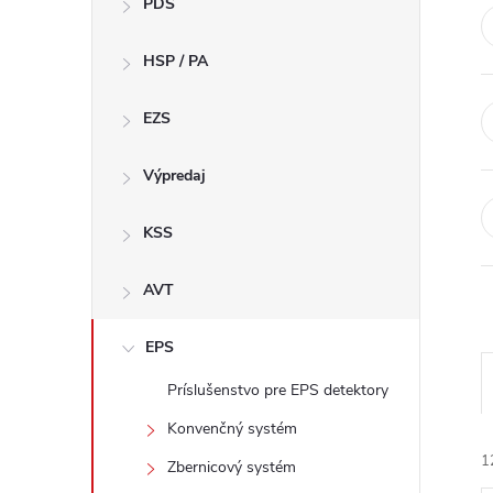
PDS
n
HSP / PA
ý
p
EZS
a
Výpredaj
n
KSS
e
AVT
l
EPS
Príslušenstvo pre EPS detektory
Konvenčný systém
1
Zbernicový systém