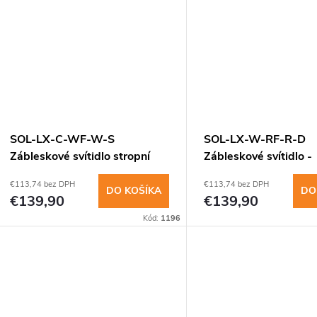
u
www.
k
k
t
t
o
o
v
SOL-LX-C-WF-W-S
SOL-LX-W-RF-R-D
v
Zábleskové svítidlo stropní
Zábleskové svítidlo -
,bílé světlo,bílý
stěna,červené světlo,
€113,74 bez DPH
€113,74 bez DPH
DO KOŠÍKA
DO
€139,90
€139,90
Kód:
1196