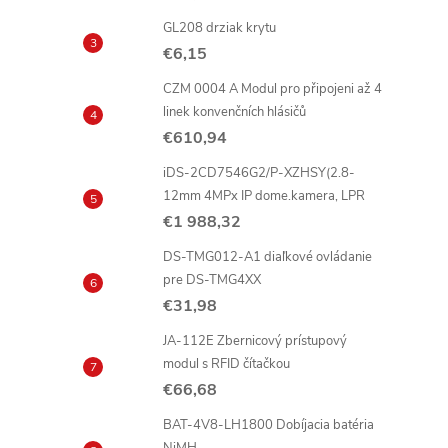
GL208 drziak krytu
€6,15
CZM 0004 A Modul pro připojeni až 4
i
linek konvenčních hlásičů
€610,94
iDS-2CD7546G2/P-XZHSY(2.8-
12mm 4MPx IP dome.kamera, LPR
r
€1 988,32
DS-TMG012-A1 diaľkové ovládanie
pre DS-TMG4XX
€31,98
JA-112E Zbernicový prístupový
modul s RFID čítačkou
€66,68
BAT-4V8-LH1800 Dobíjacia batéria