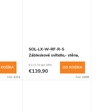
insomnium.sk - Chat
SOL-LX-W-RF-R-S
Zábleskové svítidlo,- stěna,
červe
červené světlo,červ
€113,74 bez DPH
 KOŠÍKA
DO KOŠÍKA
€139,90
Kód:
2211
Kód:
2209