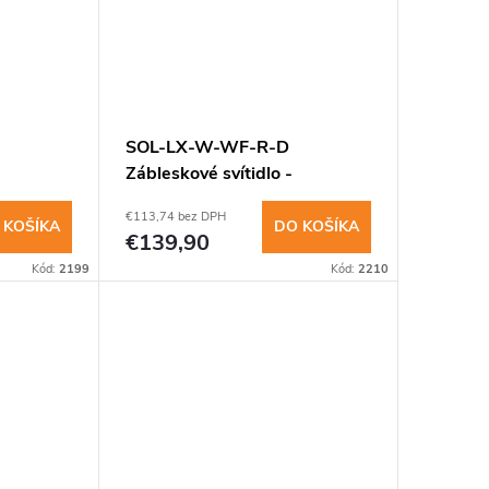
SOL-LX-W-WF-R-D
Zábleskové svítidlo -
ílý
stěna,bílé světlo,červený
€113,74 bez DPH
 KOŠÍKA
DO KOŠÍKA
€139,90
Kód:
2199
Kód:
2210