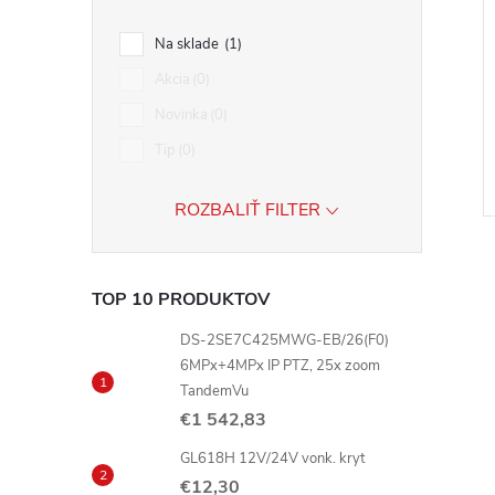
Na sklade
1
Akcia
0
Novinka
0
Tip
0
ROZBALIŤ FILTER
TOP 10 PRODUKTOV
DS-2SE7C425MWG-EB/26(F0)
6MPx+4MPx IP PTZ, 25x zoom
l
TandemVu
€1 542,83
GL618H 12V/24V vonk. kryt
€12,30