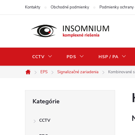
Prejsť
Kontakty
Obchodné podmienky
Podmienky ochrany 
na
obsah
CCTV
PDS
HSP / PA
EPS
Signalizačné zariadenia
Kombinované si
Domov
B
Preskočiť
Kategórie
kategórie
o
CCTV
č