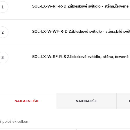
SOL-LX-W-RF-R-D Zábleskové svítidlo - stěna,červené s
SOL-LX-W-WF-R-D Zábleskové svítidlo - stěna,bílé svět
SOL-LX-W-RF-R-S Zábleskové svítidlo,- stěna, červené s
R
NAJLACNEJŠIE
NAJDRAHŠIE
a
2
položiek celkom
d