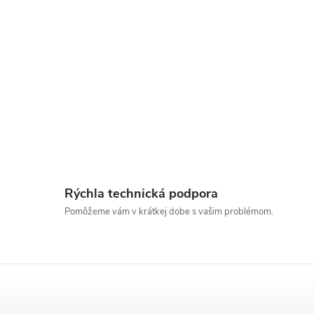
p
s
u
Rýchla technická podpora
Pomôžeme vám v krátkej dobe s vašim problémom.