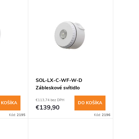
SOL-LX-C-WF-W-D
Zábleskové svítidlo
,bílý
stropní,bílé světlo,bílý kry
€113,74 bez DPH
 KOŠÍKA
DO KOŠÍKA
€139,90
Kód:
2195
Kód:
2196