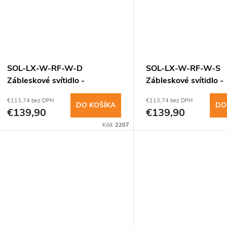
SOL-LX-W-RF-W-D
SOL-LX-W-RF-W-S
Zábleskové svítidlo -
Zábleskové svítidlo -
stěna,červenésvětlo,bílý
stěna,červené světlo,b
€113,74 bez DPH
€113,74 bez DPH
DO KOŠÍKA
DO
€139,90
€139,90
Kód:
2207