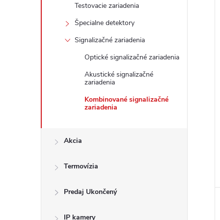
Testovacie zariadenia
Špecialne detektory
Signalizačné zariadenia
Optické signalizačné zariadenia
i
Akustické signalizačné
i
zariadenia
Kombinované signalizačné
zariadenia
Akcia
Termovízia
Predaj Ukončený
IP kamery