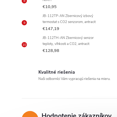
NiMH
€10,95
i
JB-112TP-AN Zbernicový izbový
termostat s CO2 senzorom, antracit
€147,19
JB-112TH-AN Zbernicový senzor
teploty, vlhkosti a CO2, antracit
€128,98
Kvalitné riešenia
Naši odborníci Vám vypracujú riešenia na mieru.
Hodnotenie zákazníkov