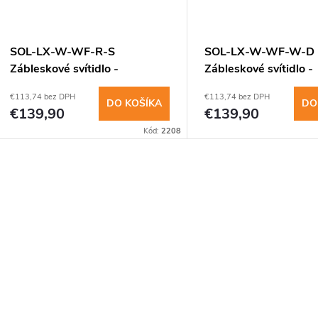
SOL-LX-W-WF-R-S
SOL-LX-W-WF-W-D
Zábleskové svítidlo -
Zábleskové svítidlo -
stěna,bílé světlo,červený
stěna,bílé světlo,bílý 
€113,74 bez DPH
€113,74 bez DPH
DO KOŠÍKA
DO
€139,90
€139,90
Kód:
2208
O
v
á
d