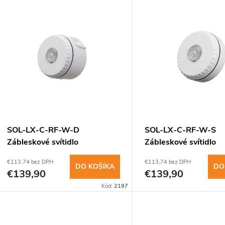
V
e
ý
n
p
e
s
p
p
SOL-LX-C-RF-W-D
SOL-LX-C-RF-W-S
r
Zábleskové svítidlo
Zábleskové svítidlo
r
stropní,červené světlo,bílý
stropní,červené světlo
€113,74 bez DPH
€113,74 bez DPH
o
DO KOŠÍKA
DO
€139,90
€139,90
o
Kód:
2197
d
d
u