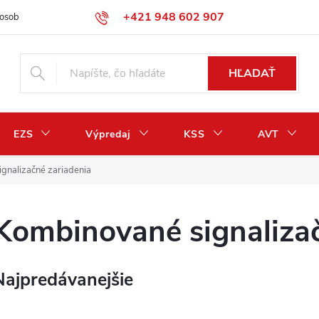
+421 948 602 907
osobných údajov
Odstúpenie od zmluvy / vrátenie peňazí
HĽADAŤ
EZS
Výpredaj
KSS
AVT
gnalizačné zariadenia
Kombinované signalizač
Najpredávanejšie