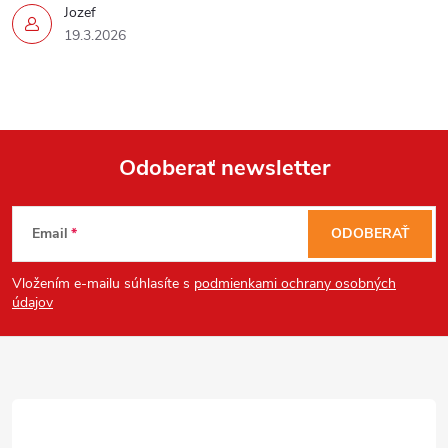
Jozef
19.3.2026
Odoberať newsletter
Z
Email
ODOBERAŤ
á
Vložením e-mailu súhlasíte s
podmienkami ochrany osobných
p
údajov
ä
t