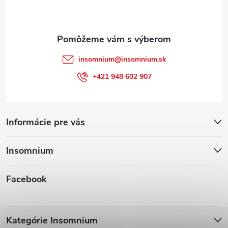
i
e
insomnium
@
insomnium.sk
+421 948 602 907
Informácie pre vás
Insomnium
Facebook
Kategórie Insomnium