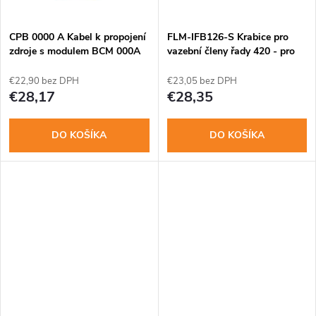
t
o
o
CPB 0000 A Kabel k propojení
FLM-IFB126-S Krabice pro
v
zdroje s modulem BCM 000A
vazební členy řady 420 - pro
-150cm
povrch.mon
v
€22,90 bez DPH
€23,05 bez DPH
€28,17
€28,35
DO KOŠÍKA
DO KOŠÍKA