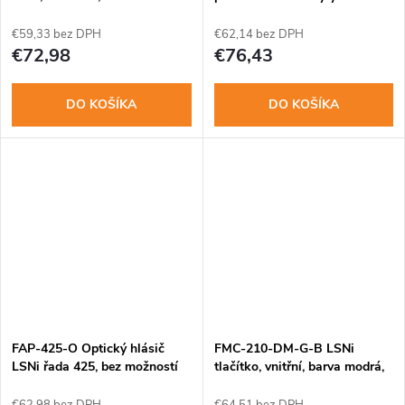
nastavení
modulů
€59,33 bez DPH
€62,14 bez DPH
€72,98
€76,43
DO KOŠÍKA
DO KOŠÍKA
FAP-425-O Optický hlásič
FMC-210-DM-G-B LSNi
LSNi řada 425, bez možností
tlačítko, vnitřní, barva modrá,
nastav.adr.
dvoučinný