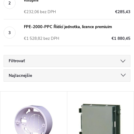
vstupmi
€232,06 bez DPH
€285,43
FPE-2000-PPC Řídící jednotka, licence premiuim
€1 528,82 bez DPH
€1 880,45
Filtrovať
R
Najlacnejšie
a
Najdrahšie
V
Najpredávanejšie
d
ý
Abecedne
e
p