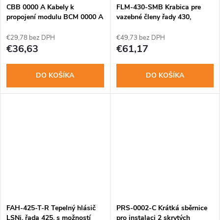
CBB 0000 A Kabely k
FLM-430-SMB Krabica pre
propojení modulu BCM 0000 A
vazebné členy řady 430,
a dalších bater.
povrch.montáž
€29,78 bez DPH
€49,73 bez DPH
€36,63
€61,17
DO KOŠÍKA
DO KOŠÍKA
FAH-425-T-R Tepelný hlásič
PRS-0002-C Krátká sběrnice
LSNi, řada 425, s možností
pro instalaci 2 skrytých