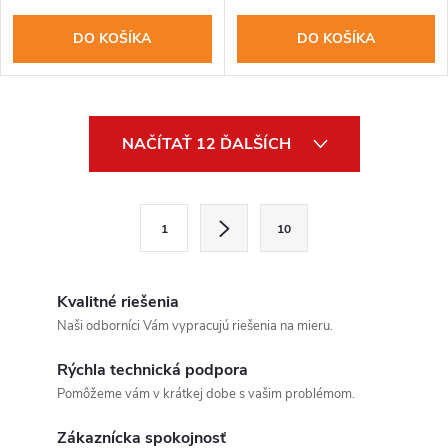
DO KOŠÍKA
DO KOŠÍKA
O
NAČÍTAŤ 12 ĎALŠÍCH
v
l
S
1
10
t
á
r
d
á
Kvalitné riešenia
a
n
Naši odborníci Vám vypracujú riešenia na mieru.
k
Send
c
Rýchla technická podpora
o
Pomôžeme vám v krátkej dobe s vašim problémom.
Powered by chaterimo
i
v
a
Zákaznícka spokojnosť