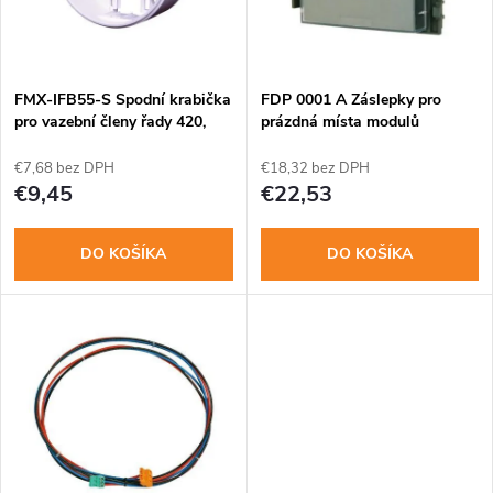
n
i
i
s
e
FMX-IFB55-S Spodní krabička
FDP 0001 A Záslepky pro
pro vazební členy řady 420,
prázdná místa modulů
p
povr.mon
p
€7,68 bez DPH
€18,32 bez DPH
r
€9,45
€22,53
r
o
DO KOŠÍKA
DO KOŠÍKA
o
d
d
u
u
k
k
t