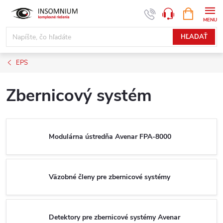
Prejsť
NÁKUPN
www.insomnium.sk - Chat
KOŠÍK
na
obsah
HĽADAŤ
EPS
Zbernicový systém
Modulárna ústredňa Avenar FPA-8000
Väzobné členy pre zbernicové systémy
Detektory pre zbernicové systémy Avenar