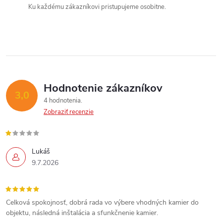
e
Ku každému zákazníkovi pristupujeme osobitne.
n
p
i
e
r
v
k
Hodnotenie zákazníkov
3,0
y
4 hodnotenia
Zobraziť recenzie
v
ý
Lukáš
p
9.7.2026
i
s
Celková spokojnosť, dobrá rada vo výbere vhodných kamier do
objektu, následná inštalácia a sfunkčnenie kamier.
u