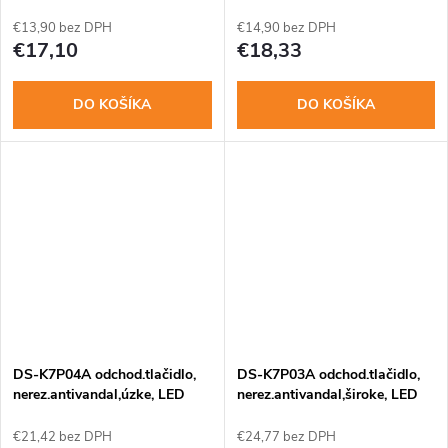
€13,90 bez DPH
€14,90 bez DPH
€17,10
€18,33
DO KOŠÍKA
DO KOŠÍKA
DS-K7P04A odchod.tlačidlo,
DS-K7P03A odchod.tlačidlo,
nerez.antivandal,úzke, LED
nerez.antivandal,široke, LED
indikátor
indik.
€21,42 bez DPH
€24,77 bez DPH