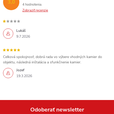
3,0
4 hodnotenia
r
Zobraziť recenzie
v
k
Lukáš
9.7.2026
y
v
Celková spokojnosť, dobrá rada vo výbere vhodných kamier do
ý
objektu, následná inštalácia a sfunkčnenie kamier.
p
Jozef
19.3.2026
i
s
u
Odoberať newsletter