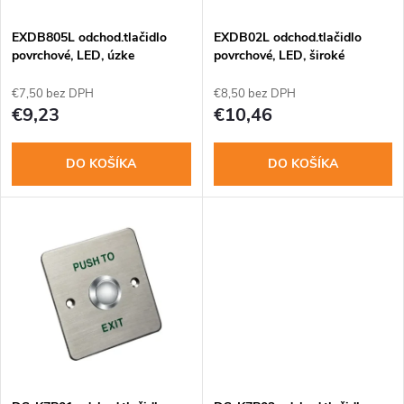
i
s
e
EXDB805L odchod.tlačidlo
EXDB02L odchod.tlačidlo
povrchové, LED, úzke
povrchové, LED, široké
p
p
€7,50 bez DPH
€8,50 bez DPH
r
€9,23
€10,46
r
o
DO KOŠÍKA
DO KOŠÍKA
o
d
d
u
u
k
k
t
t
o