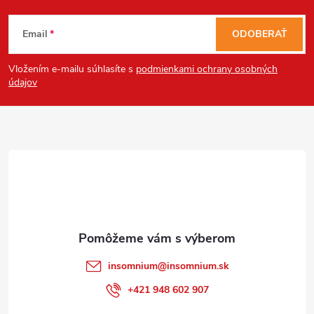
Z
Email
ODOBERAŤ
á
Vložením e-mailu súhlasíte s
podmienkami ochrany osobných
p
údajov
ä
t
i
e
insomnium
@
insomnium.sk
+421 948 602 907