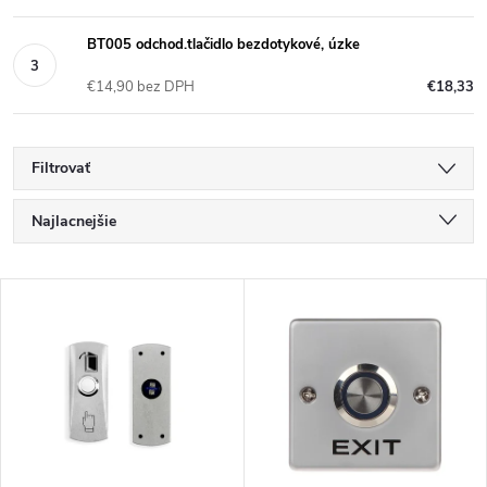
BT005 odchod.tlačidlo bezdotykové, úzke
€14,90 bez DPH
€18,33
Filtrovať
R
Najlacnejšie
a
Najdrahšie
V
Najpredávanejšie
d
ý
Abecedne
e
p
n
i