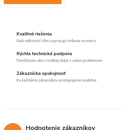
O
v
Kvalitné riešenia
Naši odborníci Vám vypracujú riešenia na mieru.
l
Rýchla technická podpora
á
Pomôžeme vám v krátkej dobe s vašim problémom.
d
Zákaznícka spokojnosť
a
Ku každému zákazníkovi pristupujeme osobitne.
c
i
Send
e
Powered by chaterimo
p
Hodnotenie zákazníkov