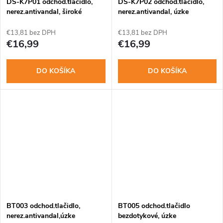
o
DS-K7P01 odchod.tlačidlo,
DS-K7P02 odchod.tlačidlo,
v
nerez.antivandal, široké
nerez.antivandal, úzke
v
€13,81 bez DPH
€13,81 bez DPH
€16,99
€16,99
DO KOŠÍKA
DO KOŠÍKA
BT003 odchod.tlačidlo,
BT005 odchod.tlačidlo
nerez.antivandal,úzke
bezdotykové, úzke