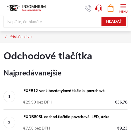
Prejsť
NÁKUPN
www.insomnium.sk - Chat
KOŠÍK
na
obsah
HĽADAŤ
Príslušenstvo
Odchodové tlačítka
Najpredávanejšie
EXEB12 vonk.bezdotykové tlačidlo, povrchové
€29,90 bez DPH
€36,78
EXDB805L odchod.tlačidlo povrchové, LED, úzke
€7,50 bez DPH
€9,23