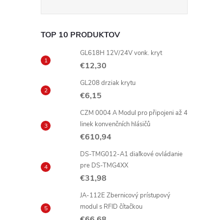
r
TOP 10 PRODUKTOV
GL618H 12V/24V vonk. kryt
€12,30
GL208 drziak krytu
€6,15
CZM 0004 A Modul pro připojeni až 4
linek konvenčních hlásičů
€610,94
i
DS-TMG012-A1 diaľkové ovládanie
pre DS-TMG4XX
€31,98
JA-112E Zbernicový prístupový
modul s RFID čítačkou
€66,68