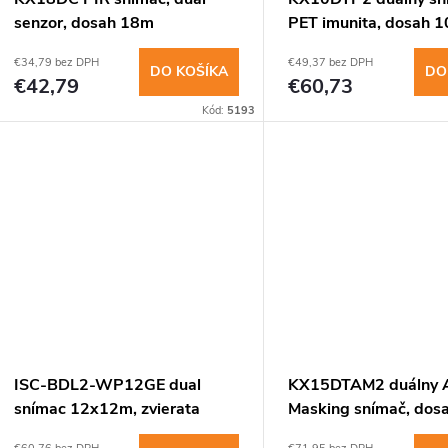
p
r
senzor, dosah 18m
PET imunita, dosah 
www.
r
€34,79 bez DPH
€49,37 bez DPH
o
DO KOŠÍKA
DO
€42,79
€60,73
o
Kód:
5193
d
d
u
u
k
k
t
t
o
o
v
ISC-BDL2-WP12GE dual
KX15DTAM2 duálny A
v
snímac 12x12m, zvierata
Masking snímač, dos