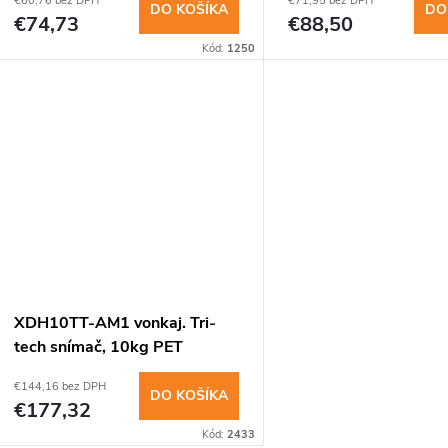
€60,76 bez DPH
€71,95 bez DPH
DO KOŠÍKA
DO
€74,73
€88,50
Kód:
1250
XDH10TT-AM1 vonkaj. Tri-
tech snímač, 10kg PET
imunita, dosah 10m
€144,16 bez DPH
DO KOŠÍKA
€177,32
Kód:
2433