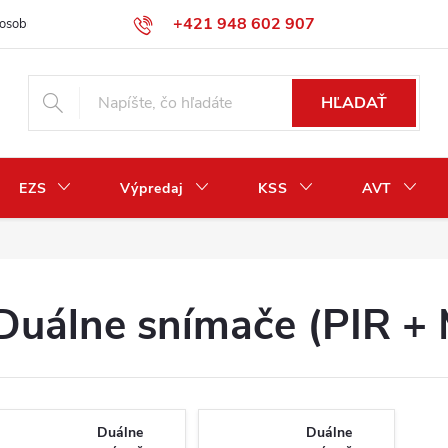
+421 948 602 907
osobných údajov
Odstúpenie od zmluvy / vrátenie peňazí
HĽADAŤ
EZS
Výpredaj
KSS
AVT
Duálne snímače (PIR 
Duálne
Duálne