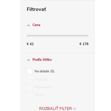
Cena
l
€
42
€
178
Podľa štítku
Na sklade
5
Akcia
0
i
Novinka
0
Tip
0
ROZBALIŤ FILTER