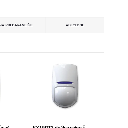
NAJPREDÁVANEJŠIE
ABECEDNE
ímač,
KX15DT2 duálny snímač,