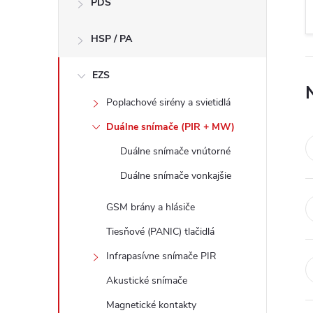
PDS
n
HSP / PA
ý
p
EZS
Poplachové sirény a svietidlá
a
Duálne snímače (PIR + MW)
n
Duálne snímače vnútorné
Duálne snímače vonkajšie
e
GSM brány a hlásiče
l
Tiesňové (PANIC) tlačidlá
Infrapasívne snímače PIR
Akustické snímače
Magnetické kontakty