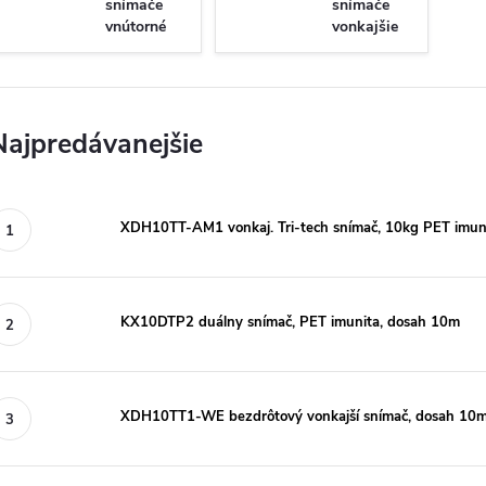
snímače
snímače
vnútorné
vonkajšie
Najpredávanejšie
XDH10TT-AM1 vonkaj. Tri-tech snímač, 10kg PET imun
KX10DTP2 duálny snímač, PET imunita, dosah 10m
XDH10TT1-WE bezdrôtový vonkajší snímač, dosah 10