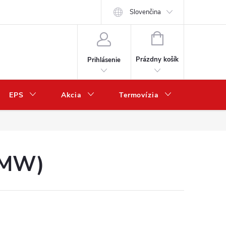
Slovenčina
NÁKUPNÝ
KOŠÍK
Prázdny košík
Prihlásenie
EPS
Akcia
Termovízia
Predaj 
+ MW)