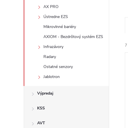
AX PRO
Ústredne EZS
Mikrovlnné bariéry
AXIOM - Bezdrôtový systém EZS
7
Infrazávory
Radary
Ostatné senzory
Jablotron
i
Výpredaj
i
KSS
AVT