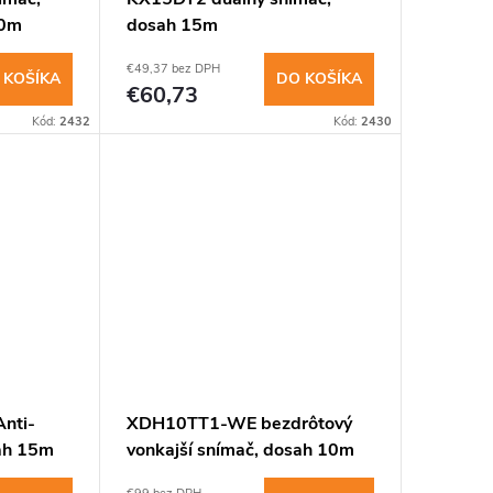
10m
dosah 15m
insomnium.sk - Chat
€49,37 bez DPH
 KOŠÍKA
DO KOŠÍKA
€60,73
Kód:
2432
Kód:
2430
nti-
XDH10TT1-WE bezdrôtový
ah 15m
vonkajší snímač, dosah 10m