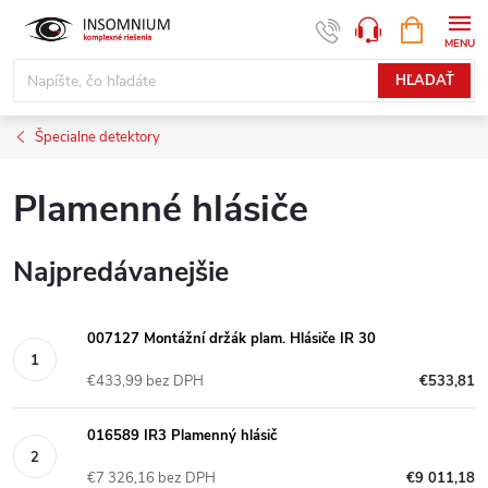
Prejsť
NÁKUPN
www.insomnium.sk - Chat
KOŠÍK
na
obsah
HĽADAŤ
Špecialne detektory
Plamenné hlásiče
Najpredávanejšie
007127 Montážní držák plam. Hlásiče IR 30
€433,99 bez DPH
€533,81
016589 IR3 Plamenný hlásič
€7 326,16 bez DPH
€9 011,18