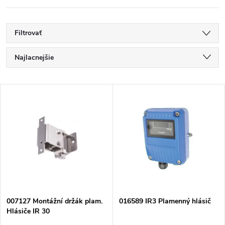
Filtrovať
R
Najlacnejšie
a
Najdrahšie
V
Najpredávanejšie
d
ý
Abecedne
e
p
n
i
i
s
e
007127 Montážní držák plam.
016589 IR3 Plamenný hlásič
Hlásiče IR 30
p