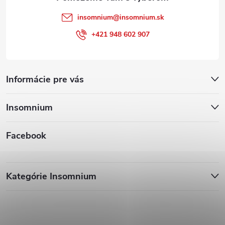
insomnium
@
insomnium.sk
+421 948 602 907
Informácie pre vás
Insomnium
Facebook
Kategórie Insomnium