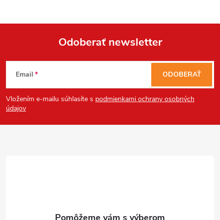
s
u
Odoberať newsletter
Z
Email
ODOBERAŤ
á
Vložením e-mailu súhlasíte s
podmienkami ochrany osobných
Send
p
údajov
Powered by chaterimo
ä
t
i
e