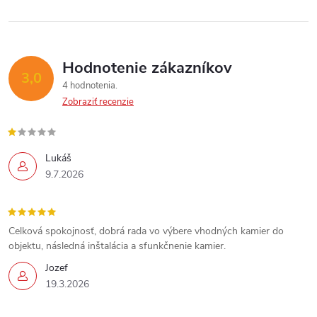
i
e
p
Hodnotenie zákazníkov
3,0
4 hodnotenia
r
Zobraziť recenzie
v
k
Lukáš
9.7.2026
y
v
Celková spokojnosť, dobrá rada vo výbere vhodných kamier do
ý
objektu, následná inštalácia a sfunkčnenie kamier.
p
Jozef
19.3.2026
i