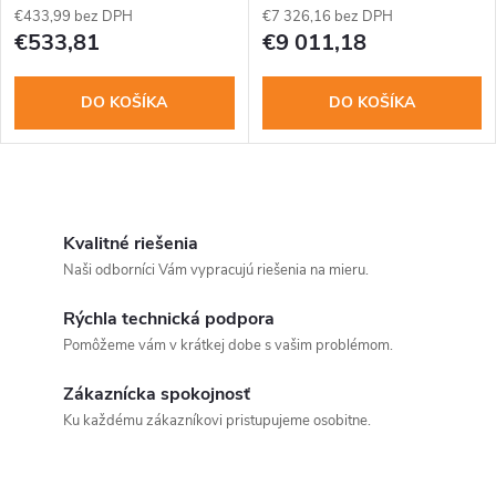
p
€433,99 bez DPH
€7 326,16 bez DPH
r
€533,81
€9 011,18
r
o
DO KOŠÍKA
DO KOŠÍKA
o
d
d
u
O
u
v
Kvalitné riešenia
k
Naši odborníci Vám vypracujú riešenia na mieru.
k
l
t
Rýchla technická podpora
á
t
Pomôžeme vám v krátkej dobe s vašim problémom.
o
d
o
Zákaznícka spokojnosť
v
a
Ku každému zákazníkovi pristupujeme osobitne.
v
c