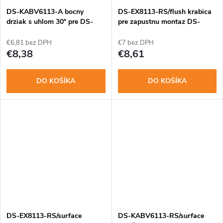
o
o
DS-KABV6113-A bocny
DS-EX8113-RS/flush krabica
v
drziak s uhlom 30° pre DS-
pre zapustnu montaz DS-
KV6113
KV8x13-WME1
v
€6,81 bez DPH
€7 bez DPH
€8,38
€8,61
DO KOŠÍKA
DO KOŠÍKA
DS-EX8113-RS/surface
DS-KABV6113-RS/surface