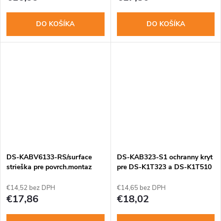
DO KOŠÍKA
DO KOŠÍKA
DS-KABV6133-RS/surface
DS-KAB323-S1 ochranny kryt
strieška pre povrch.montaz
pre DS-K1T323 a DS-K1T510
DS-KV6133-WME1
€14,52 bez DPH
€14,65 bez DPH
€17,86
€18,02