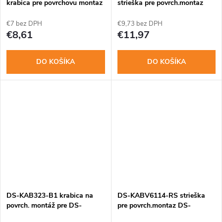
krabica pre povrchovu montaz
strieška pre povrch.montaz
DS-KV8x13-WME1
DS-KV6113
€7 bez DPH
€9,73 bez DPH
€8,61
€11,97
DO KOŠÍKA
DO KOŠÍKA
DS-KAB323-B1 krabica na
DS-KABV6114-RS strieška
povrch. montáž pre DS-
pre povrch.montaz DS-
K1T323, DS-K1T510
KV6114/6124