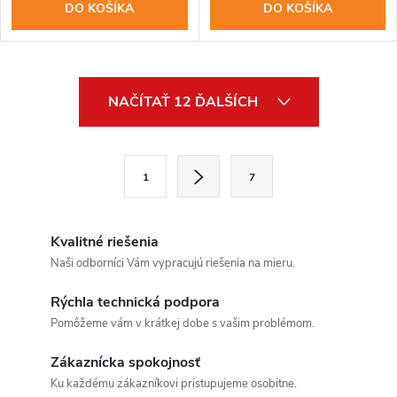
DO KOŠÍKA
DO KOŠÍKA
O
NAČÍTAŤ 12 ĎALŠÍCH
v
l
S
1
7
t
á
r
d
á
Kvalitné riešenia
a
n
Naši odborníci Vám vypracujú riešenia na mieru.
k
c
Rýchla technická podpora
o
Pomôžeme vám v krátkej dobe s vašim problémom.
i
v
a
Zákaznícka spokojnosť
e
Ku každému zákazníkovi pristupujeme osobitne.
n