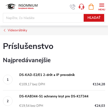
Prejsť
NÁKUPN
www.insomnium.sk - Chat
KOŠÍK
na
obsah
HĽADAŤ
Videovrátniky
Príslušenstvo
Najpredávanejšie
DS-KAD-E2/E1 2-drôt a IP prevodník
€109,17 bez DPH
€134,28
DS-KAB344-S1 ochranny kryt pre DS-K1T344
€19,54 bez DPH
€24,03