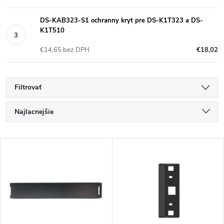
DS-KAB323-S1 ochranny kryt pre DS-K1T323 a DS-
K1T510
€14,65 bez DPH
€18,02
Filtrovať
R
Najlacnejšie
a
Najdrahšie
V
Najpredávanejšie
d
ý
Abecedne
e
p
n