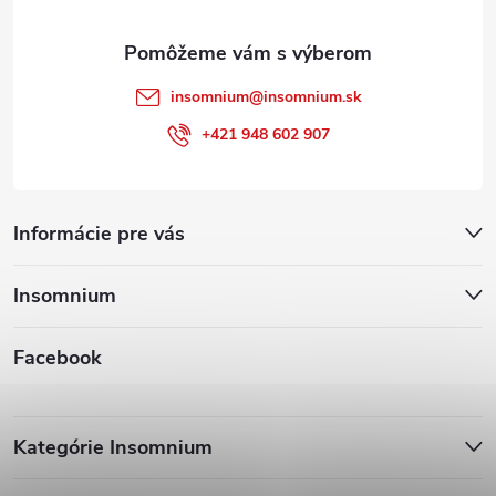
e
insomnium
@
insomnium.sk
+421 948 602 907
Informácie pre vás
Insomnium
Facebook
Kategórie Insomnium