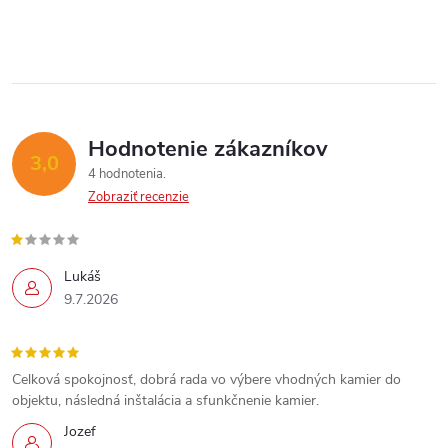
p
i
Send
e
r
Powered by chaterimo
v
k
Hodnotenie zákazníkov
3,0
y
4 hodnotenia
Zobraziť recenzie
v
ý
Lukáš
p
9.7.2026
i
s
Celková spokojnosť, dobrá rada vo výbere vhodných kamier do
objektu, následná inštalácia a sfunkčnenie kamier.
u
Jozef