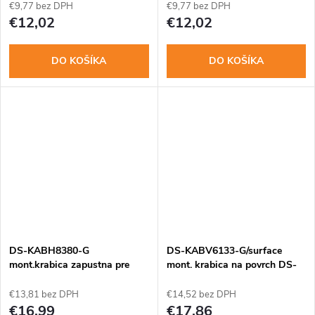
€9,77 bez DPH
€9,77 bez DPH
€12,02
€12,02
DO KOŠÍKA
DO KOŠÍKA
DS-KABH8380-G
DS-KABV6133-G/surface
mont.krabica zapustna pre
mont. krabica na povrch DS-
KH8380, KH8381
KV6133-WME1
€13,81 bez DPH
€14,52 bez DPH
€16,99
€17,86