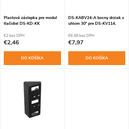
i
i
s
e
Plastová záslepka pre modul
DS-KABV24-A bocny drziak s
tlačidiel DS-KD-KK
uhlom 30° pre DS-KV114,
p
KV6124
p
€2 bez DPH
€6,48 bez DPH
r
€2,46
€7,97
r
o
DO KOŠÍKA
DO KOŠÍKA
o
d
d
u
u
k
k
t
t