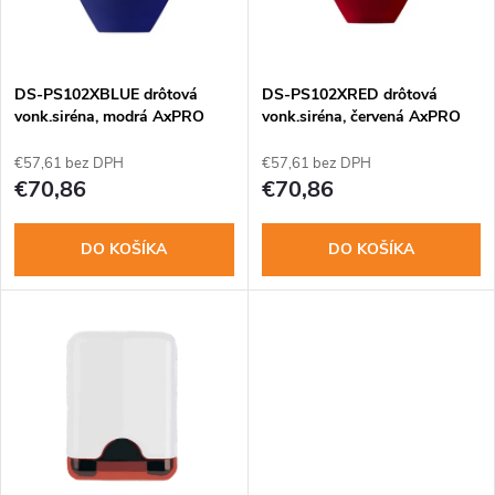
n
i
i
s
e
DS-PS102XBLUE drôtová
DS-PS102XRED drôtová
vonk.siréna, modrá AxPRO
vonk.siréna, červená AxPRO
p
p
€57,61 bez DPH
€57,61 bez DPH
r
€70,86
€70,86
r
o
DO KOŠÍKA
DO KOŠÍKA
o
d
d
u
u
k
k
t