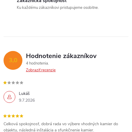
Zákaznícka spokojnosť
a
Ku každému zákazníkovi pristupujeme osobitne.
c
i
e
p
Hodnotenie zákazníkov
3,0
4 hodnotenia
r
Zobraziť recenzie
v
k
Lukáš
9.7.2026
y
v
Celková spokojnosť, dobrá rada vo výbere vhodných kamier do
ý
objektu, následná inštalácia a sfunkčnenie kamier.