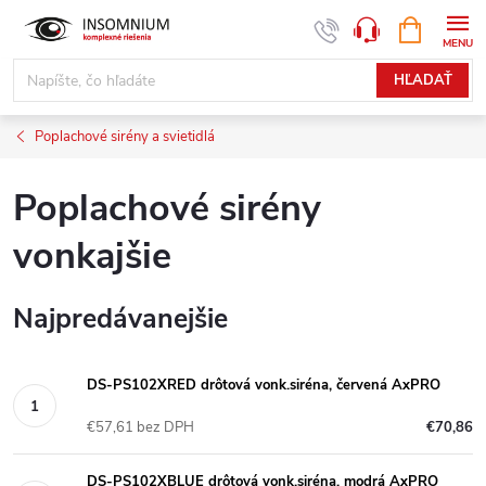
Prejsť
NÁKUPN
www.insomnium.sk - Chat
KOŠÍK
na
obsah
HĽADAŤ
Poplachové sirény a svietidlá
Poplachové sirény
vonkajšie
Najpredávanejšie
DS-PS102XRED drôtová vonk.siréna, červená AxPRO
€57,61 bez DPH
€70,86
DS-PS102XBLUE drôtová vonk.siréna, modrá AxPRO