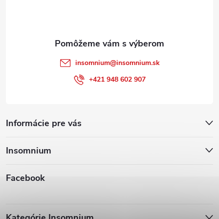
i
e
insomnium
@
insomnium.sk
+421 948 602 907
Informácie pre vás
Insomnium
Facebook
Kategórie Insomnium