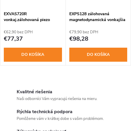
t
o
o
EXVAS720R
EXPS128 zálohovaná
v
vonkaj.zálohovaná piezo
magnetodynamická vonkajšia
siréna, dvojitý kryt
siréna
v
€62,90 bez DPH
€79,90 bez DPH
€77,37
€98,28
DO KOŠÍKA
DO KOŠÍKA
O
v
Kvalitné riešenia
Naši odborníci Vám vypracujú riešenia na mieru.
l
Rýchla technická podpora
á
Pomôžeme vám v krátkej dobe s vašim problémom.
d