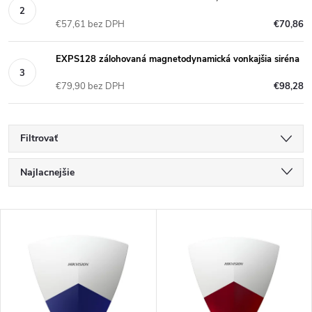
€57,61 bez DPH
€70,86
EXPS128 zálohovaná magnetodynamická vonkajšia siréna
€79,90 bez DPH
€98,28
Filtrovať
R
Najlacnejšie
a
Najdrahšie
V
Najpredávanejšie
d
ý
Abecedne
e
p