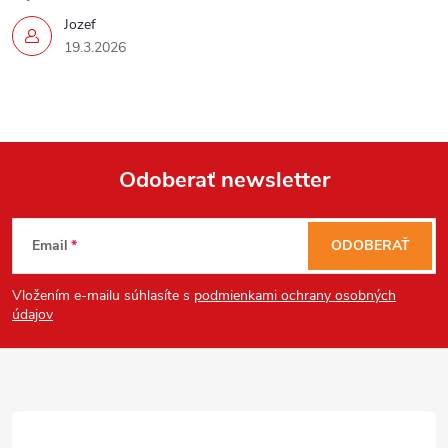
p
Jozef
19.3.2026
i
s
u
Send
Odoberať newsletter
Powered by chaterimo
Z
Email
ODOBERAŤ
á
Vložením e-mailu súhlasíte s
podmienkami ochrany osobných
p
údajov
ä
t