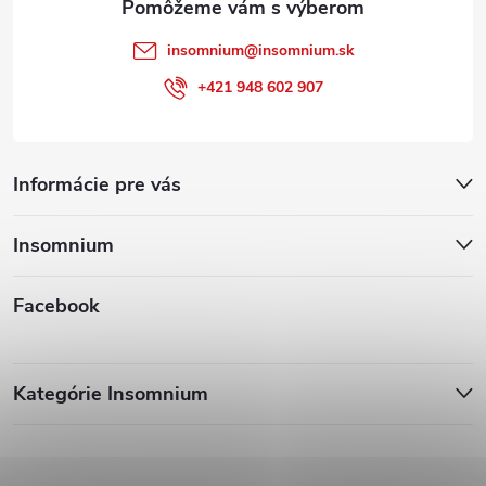
insomnium
@
insomnium.sk
+421 948 602 907
Informácie pre vás
Insomnium
Facebook
Kategórie Insomnium