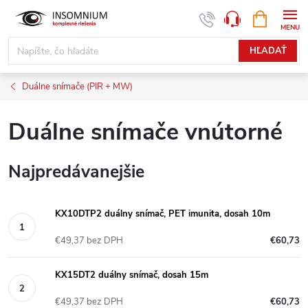
Prejsť
NÁKUPN
www.insomnium.sk - Chat
KOŠÍK
na
obsah
HĽADAŤ
Duálne snímače (PIR + MW)
Duálne snímače vnútorné
Najpredávanejšie
KX10DTP2 duálny snímač, PET imunita, dosah 10m
€49,37 bez DPH
€60,73
KX15DT2 duálny snímač, dosah 15m
€49,37 bez DPH
€60,73