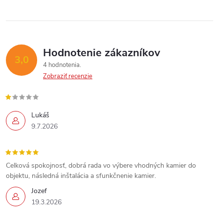
i
e
p
Hodnotenie zákazníkov
3,0
4 hodnotenia
r
Zobraziť recenzie
v
k
Lukáš
9.7.2026
y
v
Celková spokojnosť, dobrá rada vo výbere vhodných kamier do
ý
objektu, následná inštalácia a sfunkčnenie kamier.
p
Jozef
Send
19.3.2026
i
Powered by chaterimo