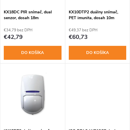
i
s
e
KX18DC PIR snímač, dual
KX10DTP2 duálny snímač,
senzor, dosah 18m
PET imunita, dosah 10m
p
p
€34,79 bez DPH
€49,37 bez DPH
r
€42,79
€60,73
r
o
DO KOŠÍKA
DO KOŠÍKA
o
d
d
u
u
k
k
t
t
o