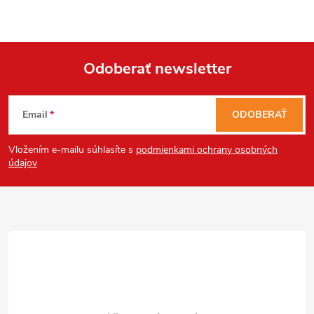
s
u
Odoberať newsletter
Z
Email
ODOBERAŤ
á
Vložením e-mailu súhlasíte s
podmienkami ochrany osobných
p
údajov
ä
t
i
e