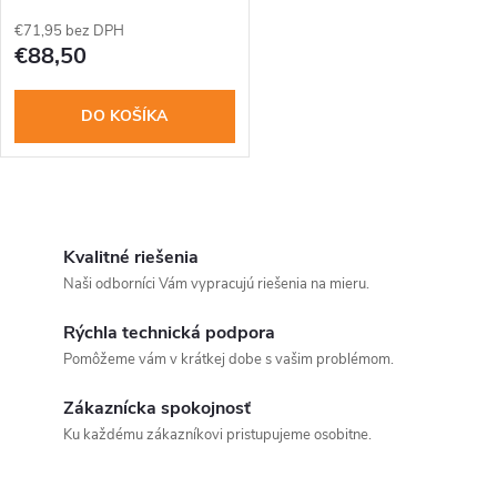
€71,95 bez DPH
€88,50
DO KOŠÍKA
O
v
Kvalitné riešenia
Naši odborníci Vám vypracujú riešenia na mieru.
l
Rýchla technická podpora
á
Pomôžeme vám v krátkej dobe s vašim problémom.
d
Zákaznícka spokojnosť
a
Ku každému zákazníkovi pristupujeme osobitne.
c