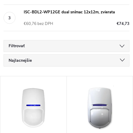
ISC-BDL2-WP12GE dual snímac 12x12m, zvierata
€60,76 bez DPH
€74,73
Filtrovať
R
Najlacnejšie
a
Najdrahšie
V
Najpredávanejšie
d
ý
Abecedne
e
p
n
i