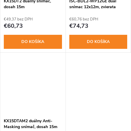
o
KX15DT2 duálny snímač,
ISC-BDL2-WP12GE dual
v
dosah 15m
snímac 12x12m, zvierata
v
€49,37 bez DPH
€60,76 bez DPH
€60,73
€74,73
DO KOŠÍKA
DO KOŠÍKA
KX15DTAM2 duálny Anti-
Masking snímač, dosah 15m