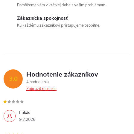
á
t
Pomôžeme vám v krátkej dobe s vašim problémom.
o
d
o
Zákaznícka spokojnosť
v
a
Ku každému zákazníkovi pristupujeme osobitne.
v
c
i
e
p
Hodnotenie zákazníkov
3,0
4 hodnotenia
r
Zobraziť recenzie
v
k
Lukáš
9.7.2026
y