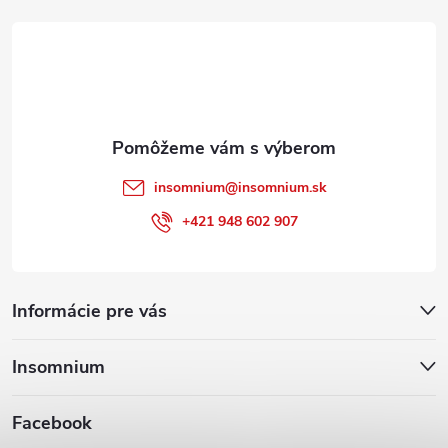
t
i
e
insomnium
@
insomnium.sk
+421 948 602 907
Informácie pre vás
Insomnium
Facebook