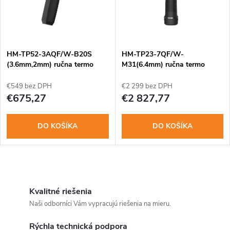
n
i
i
s
e
HM-TP52-3AQF/W-B20S
HM-TP23-7QF/W-
(3.6mm,2mm) ručna termo
M31(6.4mm) ručna termo
p
kamera
kamera
p
€549 bez DPH
€2 299 bez DPH
r
€675,27
€2 827,77
r
o
DO KOŠÍKA
DO KOŠÍKA
o
d
d
u
O
u
v
Kvalitné riešenia
k
Naši odborníci Vám vypracujú riešenia na mieru.
k
l
t
Rýchla technická podpora