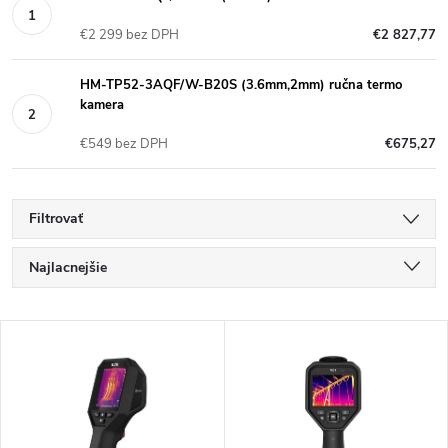
€2 299 bez DPH
€2 827,77
HM-TP52-3AQF/W-B20S (3.6mm,2mm) ručna termo
kamera
€549 bez DPH
€675,27
Filtrovať
R
Najlacnejšie
a
Najdrahšie
V
Najpredávanejšie
d
ý
Abecedne
e
p