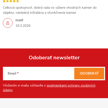
v
Celková spokojnosť, dobrá rada vo výbere vhodných kamier do
ý
objektu, následná inštalácia a sfunkčnenie kamier.
p
Jozef
19.3.2026
i
s
u
Odoberať newsletter
Z
Email
ODOBERAŤ
Send
á
Vložením e-mailu súhlasíte s
podmienkami ochrany osobných
Powered by chaterimo
p
údajov
ä