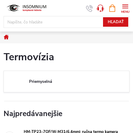
Prejsť
NÁKUPN
www.insomnium.sk - Chat
KOŠÍK
na
obsah
HĽADAŤ
Domov
Termovízia
Priemyselná
Najpredávanejšie
HM-TP23-7QF/W-M31(6.4mm) ručna termo kamera