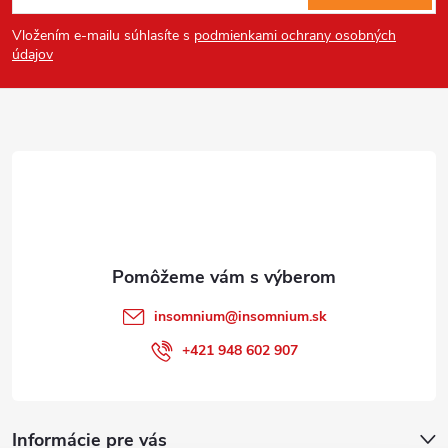
á
Vložením e-mailu súhlasíte s
podmienkami ochrany osobných
p
údajov
ä
t
i
e
insomnium
@
insomnium.sk
+421 948 602 907
Informácie pre vás