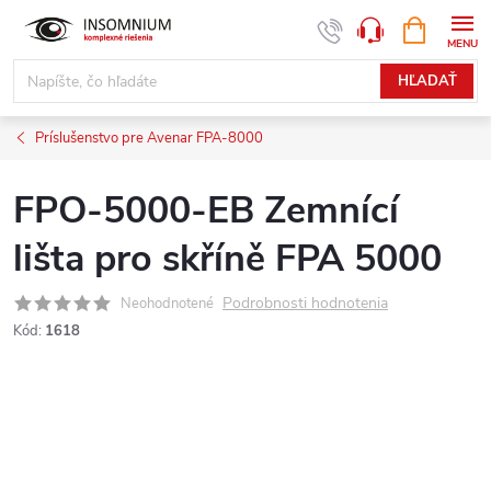
Prejsť
NÁKUPN
www.insomnium.sk - Chat
KOŠÍK
na
obsah
HĽADAŤ
Príslušenstvo pre Avenar FPA-8000
FPO-5000-EB Zemnící
lišta pro skříně FPA 5000
Podrobnosti hodnotenia
Neohodnotené
Kód:
1618