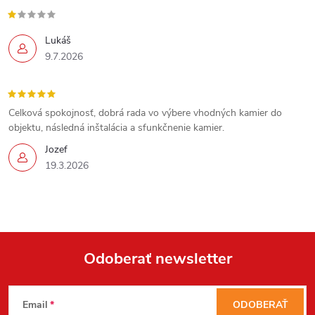
Lukáš
9.7.2026
Celková spokojnosť, dobrá rada vo výbere vhodných kamier do
objektu, následná inštalácia a sfunkčnenie kamier.
Jozef
19.3.2026
Odoberať newsletter
Z
Send
Email
ODOBERAŤ
Powered by chaterimo