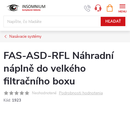
Prejsť
NÁKUPN
www.insomnium.sk - Chat
KOŠÍK
na
obsah
HĽADAŤ
Nasávacie systémy
FAS-ASD-RFL Náhradní
náplně do velkého
filtračního boxu
Podrobnosti hodnotenia
Neohodnotené
Kód:
1923