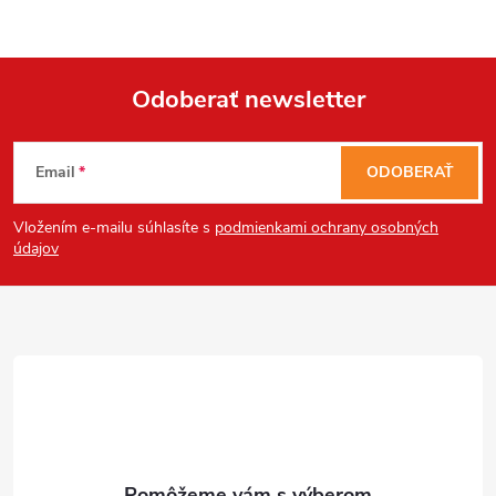
Send
Odoberať newsletter
Powered by chaterimo
Z
Email
ODOBERAŤ
á
Vložením e-mailu súhlasíte s
podmienkami ochrany osobných
p
údajov
ä
t
i
e