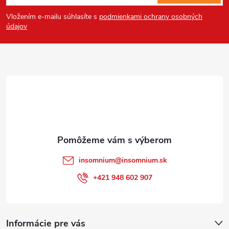
á
Vložením e-mailu súhlasíte s
podmienkami ochrany osobných
p
údajov
ä
t
i
e
insomnium
@
insomnium.sk
+421 948 602 907
Informácie pre vás