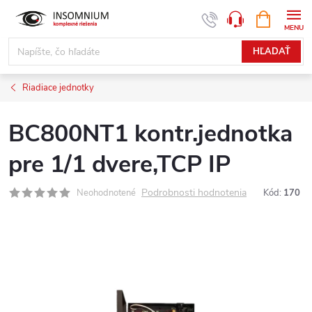
Prejsť
NÁKUPN
www.insomnium.sk - Chat
KOŠÍK
na
obsah
HĽADAŤ
Riadiace jednotky
BC800NT1 kontr.jednotka
pre 1/1 dvere,TCP IP
Podrobnosti hodnotenia
Neohodnotené
Kód:
170