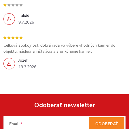
Lukáš
9.7.2026
Celková spokojnosť, dobrá rada vo výbere vhodných kamier do
objektu, následná inštalácia a sfunkčnenie kamier.
Jozef
19.3.2026
Send
Powered by chaterimo
Odoberať newsletter
Z
Email
ODOBERAŤ