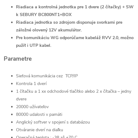
Riadiaca a kontrolná jednotka pre 1 dvere (2 čítačky) + SW
k SEBURY BC800NT1+BOX
Riadiaca jednotka so zdrojom disponuje svorkami pre
záložné olovený 12V akumulátor.
Pre komunikáciu WG odporúčame kabeláž RVV 2.0, možno
pužíť i UTP kabel.
Parametre
Sieťová komunikácia cez TCP/IP
Kontrola 1 dverí
1 čítačku a 1 xx odchodové tlačítko alebo 2 x čítačka – jedny
dvere
20000 užívateľov
80000 udalosti v pamäti
Anglický softver v spojení s databázou
Otváranie dverí na diaľku
Operačná teplota : -38 až +70 C