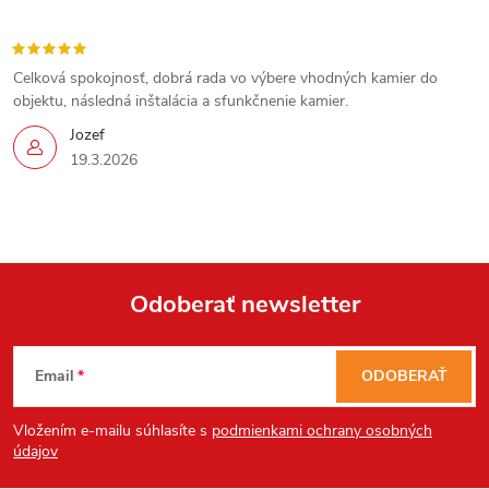
Celková spokojnosť, dobrá rada vo výbere vhodných kamier do
objektu, následná inštalácia a sfunkčnenie kamier.
Jozef
19.3.2026
Odoberať newsletter
Z
Email
ODOBERAŤ
á
Vložením e-mailu súhlasíte s
podmienkami ochrany osobných
p
údajov