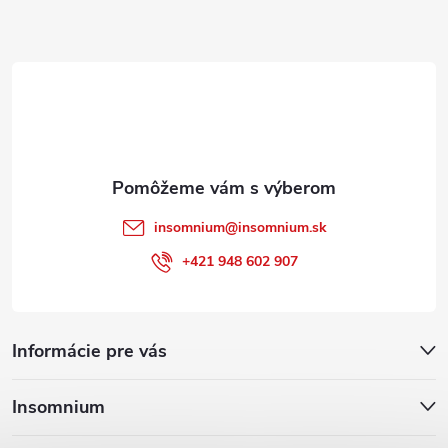
ä
t
i
e
insomnium
@
insomnium.sk
+421 948 602 907
Informácie pre vás
Insomnium