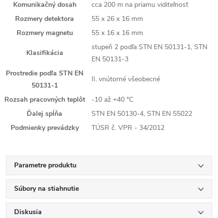
Komunikačný dosah
cca 200 m na priamu viditeľnosť
Rozmery detektora
55 x 26 x 16 mm
Rozmery magnetu
55 x 16 x 16 mm
stupeň 2 podľa STN EN 50131-1, STN
Klasifikácia
EN 50131-3
Prostredie podľa STN EN
II. vnútorné všeobecné
50131-1
Rozsah pracovných teplôt
-10 až +40 °C
Ďalej spĺňa
STN EN 50130-4, STN EN 55022
Podmienky prevádzky
TÚSR č. VPR - 34/2012
Parametre produktu
Súbory na stiahnutie
Diskusia