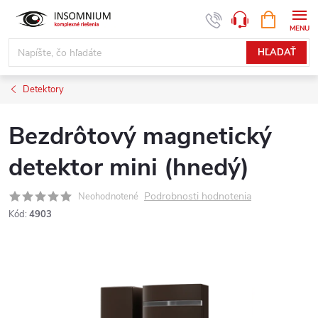
Prejsť
NÁKUPN
www.insomnium.sk - Chat
KOŠÍK
na
obsah
HĽADAŤ
Detektory
Bezdrôtový magnetický
detektor mini (hnedý)
Podrobnosti hodnotenia
Neohodnotené
Kód:
4903