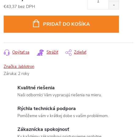
€43,37 bez DPH
Jednotková
cena:
PRIDAŤ DO KOŠÍKA
Opýtať sa
Strážiť
Zdieľať
Značka:
Jablotron
Záruka
:
2 roky
Kvalitné riešenia
Naši odborníci Vám vypracujú riešenia na mieru.
Rýchla technická podpora
Pomôžeme vám v krátkej dobe s vašim problémom.
Zákaznícka spokojnosť
Ku každému zákazníkovi pristupujeme osobitne.