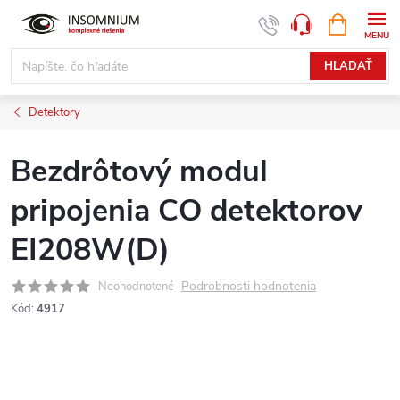
Prejsť
NÁKUPN
www.insomnium.sk - Chat
KOŠÍK
na
obsah
HĽADAŤ
Detektory
Bezdrôtový modul
pripojenia CO detektorov
EI208W(D)
Podrobnosti hodnotenia
Neohodnotené
Kód:
4917