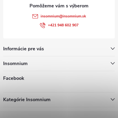
e
insomnium
@
insomnium.sk
+421 948 602 907
Informácie pre vás
Insomnium
Facebook
Kategórie Insomnium