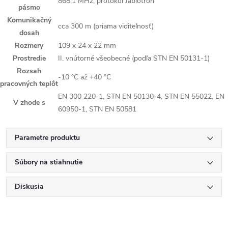
868,1 MHz, protokol Jablotron
pásmo
Komunikačný
cca 300 m (priama viditeľnosť)
dosah
Rozmery
109 x 24 x 22 mm
Prostredie
II. vnútorné všeobecné (podľa STN EN 50131-1)
Rozsah
-10 °C až +40 °C
pracovných teplôt
EN 300 220-1, STN EN 50130-4, STN EN 55022, EN
V zhode s
60950-1, STN EN 50581
Parametre produktu
Súbory na stiahnutie
Diskusia