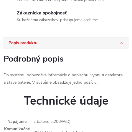
Pomôžeme vám v krátkej dobe s vašim problémom.
Zákaznícka spokojnosť
Ku každému zákazníkovi pristupujeme osobitne.
Popis produktu
Podrobný popis
Do systému odovzdáva informácie o poplachu, vypnutí detektora
a stave batérie. V systéme obsadzuje jednu pozíciu.
Technické údaje
Napájanie
z batérie Ei208W(D)
Komunikačné