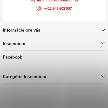
insomnium
@
insomnium.sk
+421 948 602 907
Informácie pre vás
Insomnium
Facebook
Kategórie Insomnium