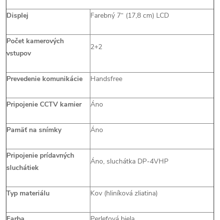
Displej
Farebný 7“ (17,8 cm) LCD
Počet kamerových
2+2
vstupov
Prevedenie komunikácie
Handsfree
Pripojenie CCTV kamier
Áno
Pamäť na snímky
Áno
Pripojenie prídavných
Áno, sluchátka DP-4VHP
sluchátiek
Typ materiálu
Kov (hliníková zliatina)
Farba
Perleťová biela