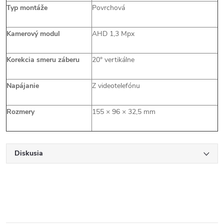
Typ montáže
Povrchová
Kamerový modul
AHD 1,3 Mpx
Korekcia smeru záberu
20° vertikálne
Napájanie
Z videotelefónu
Rozmery
155 × 96 × 32,5 mm
Diskusia
Send
Powered by chaterimo