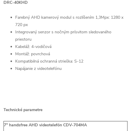
DRC-40KHD
Farebný AHD kamerový modul s rozlíšením 1,3Mpx: 1280 x
720 px
Integrovaný senzor s nočným prísvitom sledovaného
priestoru
Kabeláž: 4-vodičová
Montáž: povrchová
Kompatibilná ochranná strieška: S-12
Napájanie z videotelefónu
Technické parametre
7" handsfree AHD videotelefón CDV-704MA