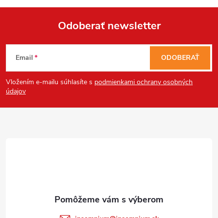
Odoberať newsletter
Z
Email
ODOBERAŤ
á
Vložením e-mailu súhlasíte s
podmienkami ochrany osobných
p
údajov
ä
t
i
e