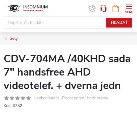
Prejsť
NÁKUPN
www.insomnium.sk - Chat
KOŠÍK
na
obsah
HĽADAŤ
Sety
CDV-704MA /40KHD sada
7" handsfree AHD
videotelef. + dverna jedn
Podrobnosti hodnotenia
Neohodnotené
Kód:
3752