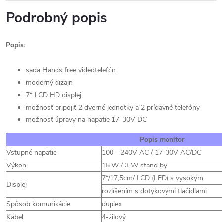
Podrobný popis
Popis:
sada Hands free videotelefón
moderný dizajn
7“ LCD HD displej
možnosť pripojiť 2 dverné jednotky a 2 prídavné telefóny
možnosť úpravy na napätie 17-30V DC
Popis monitor
Vstupné napätie
100 - 240V AC / 17-30V AC/DC
Výkon
15 W / 3 W stand by
7“/17,5cm/ LCD (LED) s vysokým
Displej
rozlíšením s dotykovými tlačidlami
Spôsob komunikácie
duplex
Kábel
4-žilový