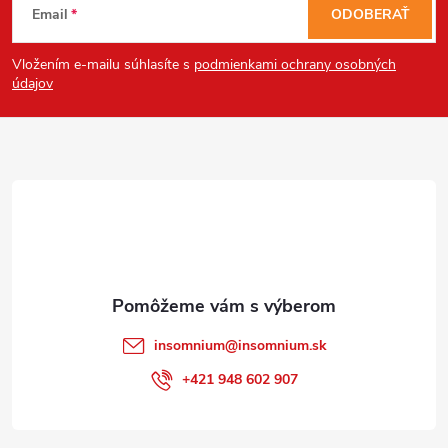
Email
ODOBERAŤ
á
Vložením e-mailu súhlasíte s
podmienkami ochrany osobných
p
údajov
ä
t
i
e
insomnium
@
insomnium.sk
+421 948 602 907