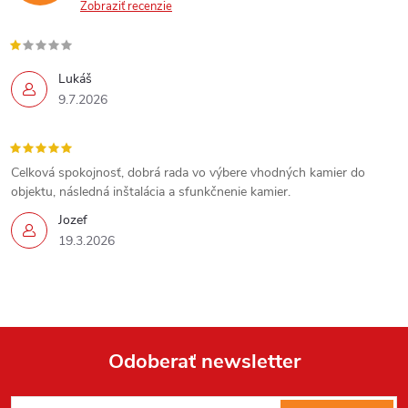
Zobraziť recenzie
Lukáš
9.7.2026
Celková spokojnosť, dobrá rada vo výbere vhodných kamier do
objektu, následná inštalácia a sfunkčnenie kamier.
Jozef
19.3.2026
Send
Powered by chaterimo
Odoberať newsletter
Z