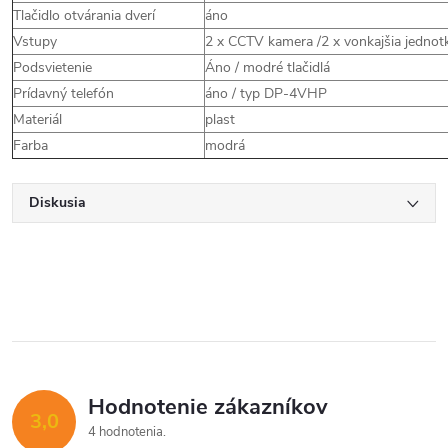
Tlačidlo otvárania dverí
áno
Vstupy
2 x CCTV kamera /2 x vonkajšia jednotk
Podsvietenie
Áno / modré tlačidlá
Prídavný telefón
áno / typ DP-4VHP
Materiál
plast
Farba
modrá
Diskusia
Hodnotenie zákazníkov
3,0
4 hodnotenia