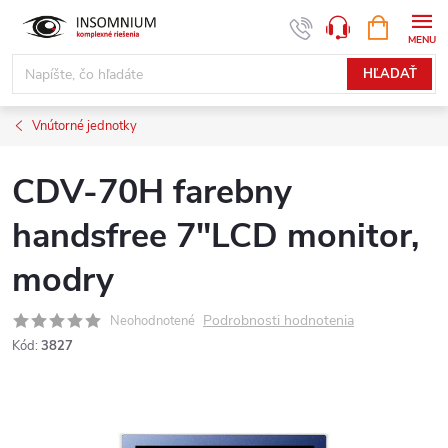
Prejsť
NÁKUPN
www.insomnium.sk - Chat
KOŠÍK
na
obsah
HĽADAŤ
Vnútorné jednotky
CDV-70H farebny
handsfree 7"LCD monitor,
modry
Podrobnosti hodnotenia
Neohodnotené
Kód:
3827