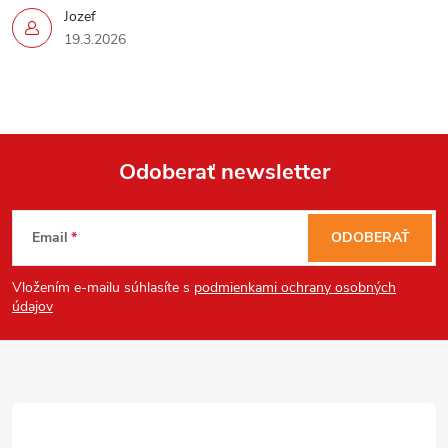
Jozef
19.3.2026
Send
Odoberať newsletter
Powered by chaterimo
Z
Email
ODOBERAŤ
á
Vložením e-mailu súhlasíte s
podmienkami ochrany osobných
p
údajov
ä
t