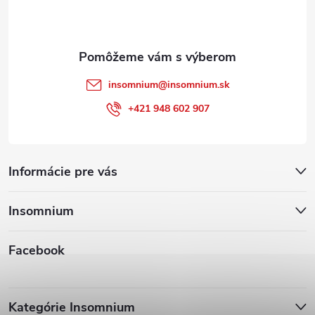
i
e
insomnium
@
insomnium.sk
+421 948 602 907
Informácie pre vás
Insomnium
Facebook
Kategórie Insomnium