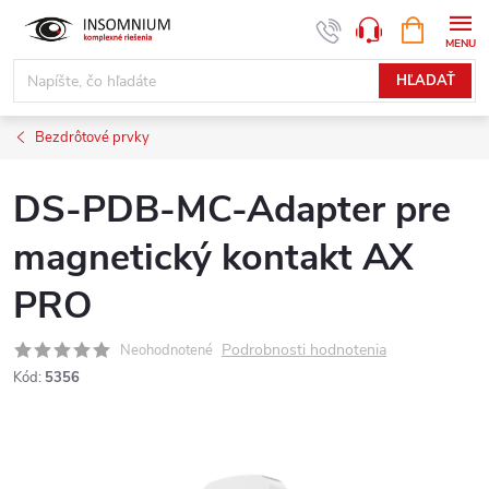
Prejsť
NÁKUPN
www.insomnium.sk - Chat
KOŠÍK
na
obsah
HĽADAŤ
Bezdrôtové prvky
DS-PDB-MC-Adapter pre
magnetický kontakt AX
PRO
Podrobnosti hodnotenia
Neohodnotené
Kód:
5356