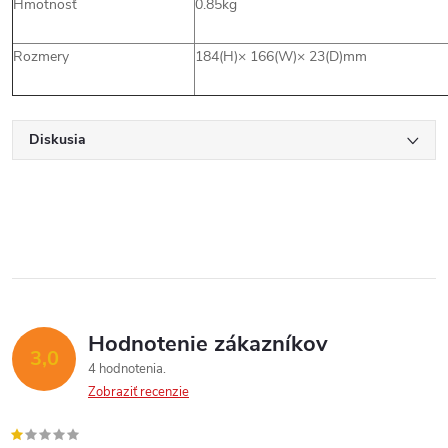
Hmotnosť
0.85kg
Rozmery
184(H)× 166(W)× 23(D)mm
Diskusia
Hodnotenie zákazníkov
3,0
4 hodnotenia
Zobraziť recenzie