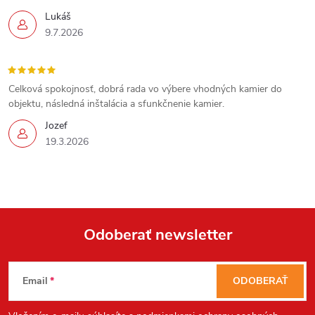
Lukáš
9.7.2026
Send
Celková spokojnosť, dobrá rada vo výbere vhodných kamier do
objektu, následná inštalácia a sfunkčnenie kamier.
Powered by chaterimo
Jozef
19.3.2026
Odoberať newsletter
Z
Email
ODOBERAŤ
á