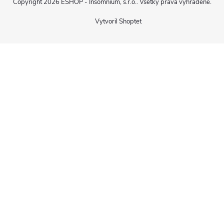
Copyright 2026
ESHOP - Insomnium, s.r.o.
. Všetky práva vyhradené.
Vytvoril Shoptet