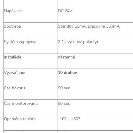
Napájanie
DC 24V
Spotreba
Standby 15mA, pracovne 350mA
Systém zapojenia
2 žilový ( bez polarity)
Inštalácia
nástenná
Vyzváňanie
10 druhov
Čas hovoru
90 sec
Čas monitorovania
90 sec
Operačná teplota
-10? ~ +60?