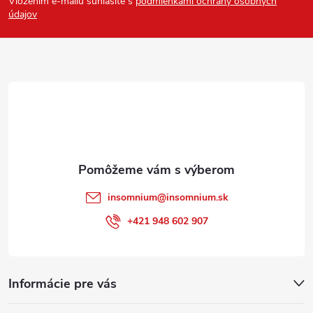
Vložením e-mailu súhlasíte s
podmienkami ochrany osobných
p
údajov
ä
t
i
e
insomnium
@
insomnium.sk
+421 948 602 907
Informácie pre vás