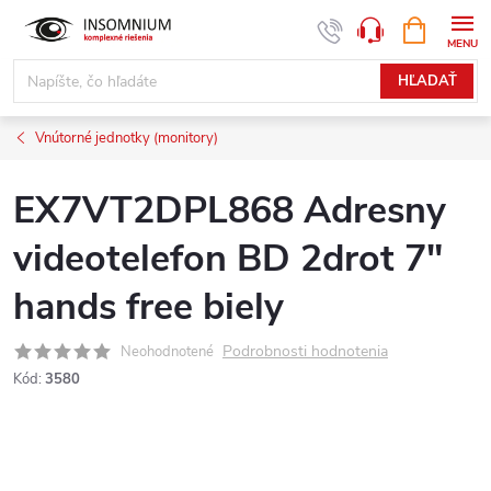
Prejsť
NÁKUPN
www.insomnium.sk - Chat
KOŠÍK
na
obsah
HĽADAŤ
Vnútorné jednotky (monitory)
EX7VT2DPL868 Adresny
videotelefon BD 2drot 7"
hands free biely
Podrobnosti hodnotenia
Neohodnotené
Kód:
3580