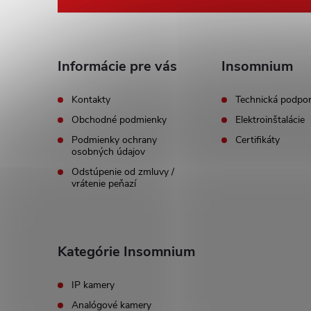
á
p
ä
Informácie pre vás
Insomnium
t
Kontakty
Technická podpo
Obchodné podmienky
Elektroinštalácie
i
Podmienky ochrany
Certifikáty
osobných údajov
e
Odstúpenie od zmluvy /
vrátenie peňazí
Kategórie Insomnium
IP kamery
Analógové kamery