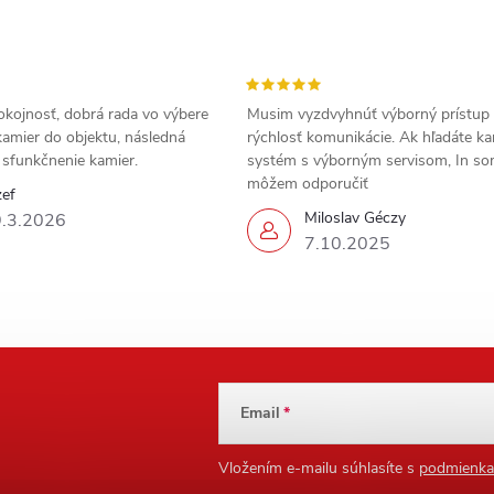
okojnosť, dobrá rada vo výbere
Musim vyzdvyhnúť výborný prístup
amier do objektu, následná
rýchlosť komunikácie. Ak hľadáte k
a sfunkčnenie kamier.
systém s výborným servisom, In s
môžem odporučiť
zef
Miloslav Géczy
.3.2026
7.10.2025
Email
Vložením e-mailu súhlasíte s
podmienka