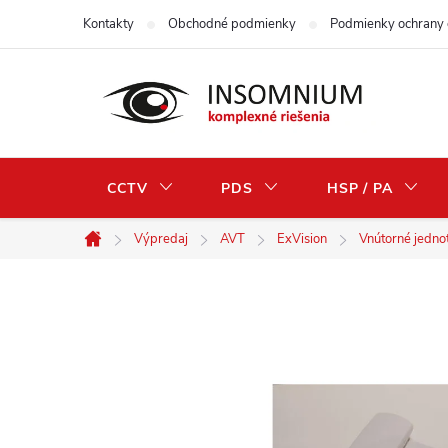
Prejsť
Kontakty
Obchodné podmienky
Podmienky ochrany 
na
obsah
CCTV
PDS
HSP / PA
Výpredaj
AVT
ExVision
Vnútorné jedno
Domov