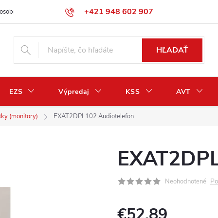
+421 948 602 907
osobných údajov
Odstúpenie od zmluvy / vrátenie peňazí
HĽADAŤ
EZS
Výpredaj
KSS
AVT
tky (monitory)
EXAT2DPL102 Audiotelefon
EXAT2DPL1
Po
Neohodnotené
€52,89