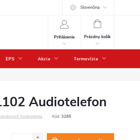
Slovenčina
NÁKUPNÝ
KOŠÍK
Prázdny košík
Prihlásenie
EPS
Akcia
Termovízia
Predaj 
02 Audiotelefon
drobnosti hodnotenia
Kód:
3285