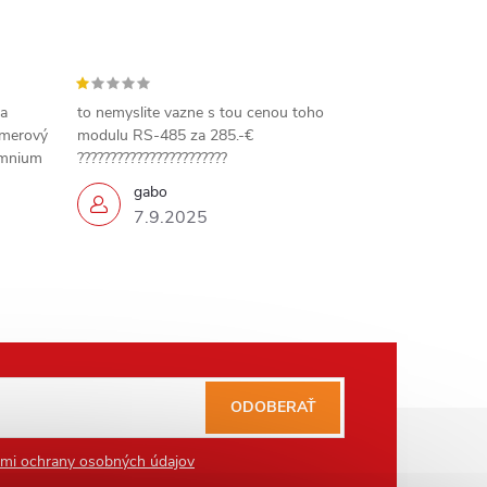
 a
to nemyslite vazne s tou cenou toho
amerový
modulu RS-485 za 285.-€
omnium
???????????????????????
gabo
7.9.2025
ODOBERAŤ
mi ochrany osobných údajov