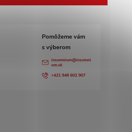
insomnium
@
insomni
um.sk
+421 948 602 907