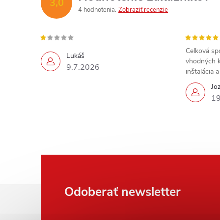
3,0
4 hodnotenia
Zobraziť recenzie
Celková sp
Lukáš
vhodných k
9.7.2026
inštalácia 
Jo
19
Z
Odoberať newsletter