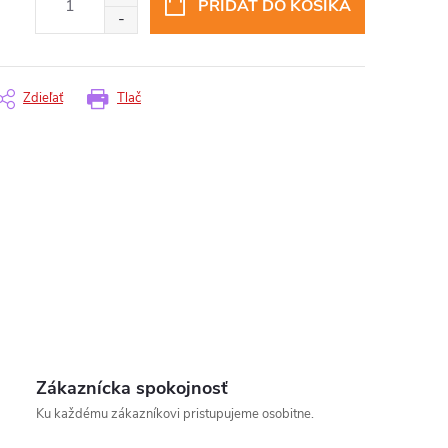
PRIDAŤ DO KOŠÍKA
Zdieľať
Tlač
insomnium.sk - Chat
Zákaznícka spokojnosť
Ku každému zákazníkovi pristupujeme osobitne.