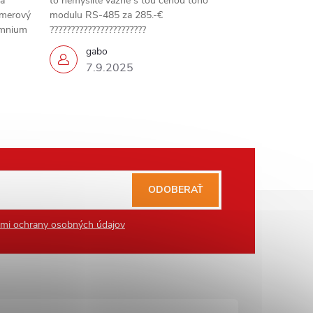
 a
to nemyslite vazne s tou cenou toho
amerový
modulu RS-485 za 285.-€
omnium
???????????????????????
gabo
7.9.2025
ODOBERAŤ
mi ochrany osobných údajov