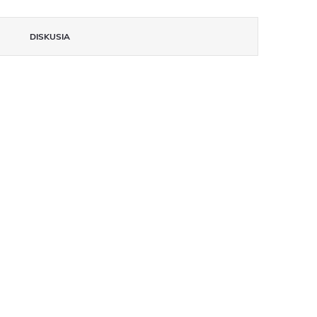
DISKUSIA
insomnium.sk - Chat