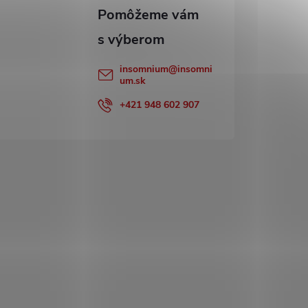
insomnium
@
insomni
um.sk
+421 948 602 907