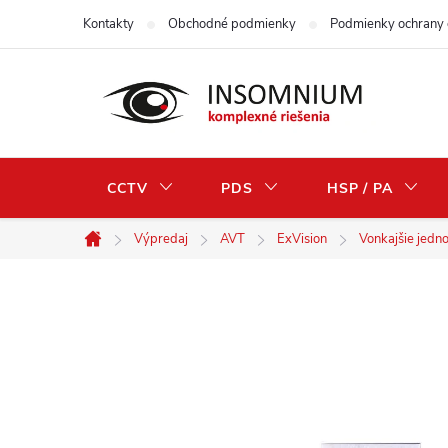
Prejsť
Kontakty
Obchodné podmienky
Podmienky ochrany 
na
obsah
CCTV
PDS
HSP / PA
Výpredaj
AVT
ExVision
Vonkajšie jedn
Domov