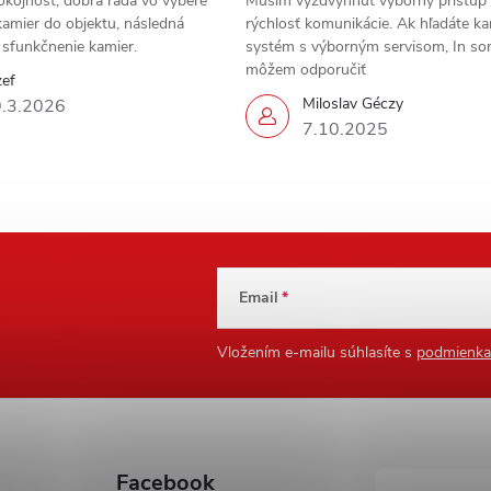
okojnosť, dobrá rada vo výbere
Musim vyzdvyhnúť výborný prístup
amier do objektu, následná
rýchlosť komunikácie. Ak hľadáte k
a sfunkčnenie kamier.
systém s výborným servisom, In s
môžem odporučiť
zef
Miloslav Géczy
.3.2026
7.10.2025
Email
Vložením e-mailu súhlasíte s
podmienka
Facebook