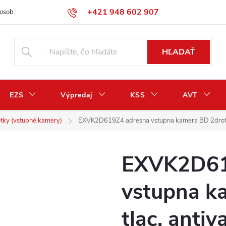
+421 948 602 907
osobných údajov
Odstúpenie od zmluvy / vrátenie peňazí
HĽADAŤ
EZS
Výpredaj
KSS
AVT
otky (vstupné kamery)
EXVK2D619Z4 adresna vstupna kamera BD 2drot 4 
EXVK2D61
vstupna k
tlac. antiv