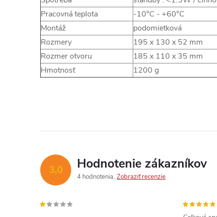
Spotreba
standby : <1.5W / činn
Pracovná teplota
-10°C - +60°C
Montáž
podomietková
Rozmery
195 x 130 x 52 mm
Rozmer otvoru
185 x 110 x 35 mm
Hmotnosť
1200 g
Hodnotenie zákazníkov
3,0
4 hodnotenia
Zobraziť recenzie