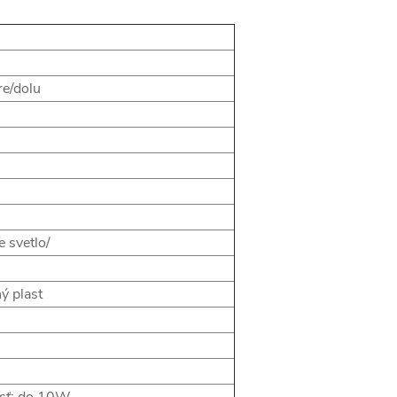
re/dolu
e svetlo/
ný plast