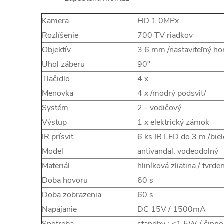
Kamera
HD 1.0MPx
Rozlíšenie
700 TV riadkov
Objektív
3.6 mm /nastaviteľný ho
Uhol záberu
90°
Tlačidlo
4 x
Menovka
4 x /modrý podsvit/
Systém
2 - vodičový
Výstup
1 x elektrický zámok
IR prísvit
6 ks IR LED do 3 m /biel
Model
antivandal, vodeodolný
Materiál
hliníková zliatina / tvrde
Doba hovoru
60 s
Doba zobrazenia
60 s
Napájanie
DC 15V / 1500mA