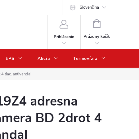
Slovenčina
NÁKUPNÝ
KOŠÍK
Prázdny košík
Prihlásenie
EPS
Akcia
Termovízia
Predaj 
tlac. antivandal
9Z4 adresna
amera BD 2drot 4
andal