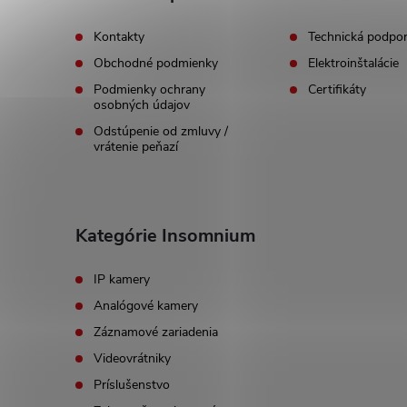
t
Kontakty
Technická podpo
Obchodné podmienky
Elektroinštalácie
i
Podmienky ochrany
Certifikáty
osobných údajov
e
Odstúpenie od zmluvy /
vrátenie peňazí
Kategórie Insomnium
IP kamery
Analógové kamery
Záznamové zariadenia
Videovrátniky
Príslušenstvo