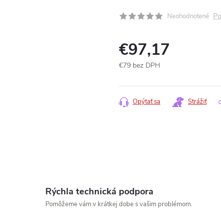
Po
Neohodnotené
€97,17
€79 bez DPH
Jednotková
cena:
Opýtať sa
Strážiť
Rýchla technická podpora
Pomôžeme vám v krátkej dobe s vašim problémom.