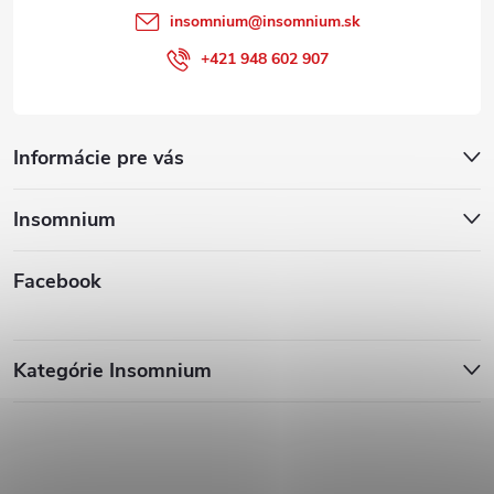
insomnium
@
insomnium.sk
+421 948 602 907
Informácie pre vás
Insomnium
Facebook
Kategórie Insomnium