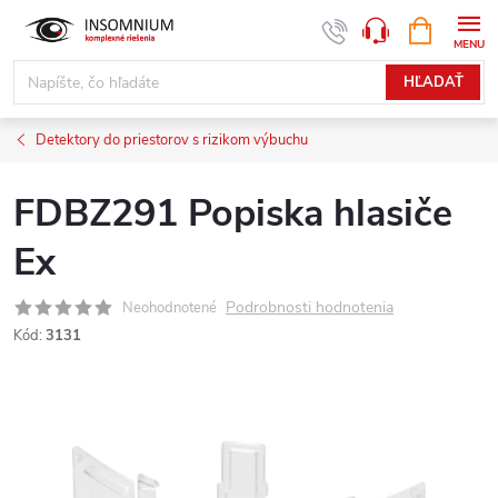
Prejsť
NÁKUPN
www.insomnium.sk - Chat
KOŠÍK
na
obsah
HĽADAŤ
Detektory do priestorov s rizikom výbuchu
FDBZ291 Popiska hlasiče
Ex
Podrobnosti hodnotenia
Neohodnotené
Kód:
3131