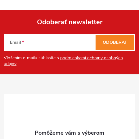
Send
Odoberať newsletter
Z
Powered by chaterimo
Email
ODOBERAŤ
á
Vložením e-mailu súhlasíte s
podmienkami ochrany osobných
p
údajov
ä
t
i
e