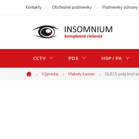
Prejsť
Kontakty
Obchodné podmienky
Podmienky ochrany 
na
obsah
CCTV
PDS
HSP / PA
Výpredaj
Makety kamier
GL615 polg.kryt an
Domov