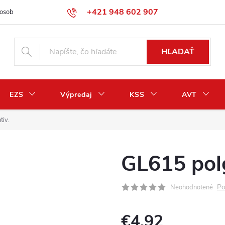
+421 948 602 907
osobných údajov
Odstúpenie od zmluvy / vrátenie peňazí
HĽADAŤ
EZS
Výpredaj
KSS
AVT
tiv.
GL615 polg
Po
Neohodnotené
€4,92