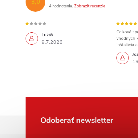
3,0
4 hodnotenia
Zobraziť recenzie
Celková sp
Lukáš
vhodných k
9.7.2026
inštalácia 
Jo
19
Z
Odoberať newsletter