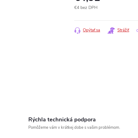
€4 bez DPH
Jednotková
cena:
Opýtať sa
Strážiť
www.
Rýchla technická podpora
Pomôžeme vám v krátkej dobe s vašim problémom.