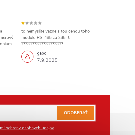
 a
to nemyslite vazne s tou cenou toho
amerový
modulu RS-485 za 285.-€
omnium
???????????????????????
gabo
7.9.2025
ODOBERAŤ
mi ochrany osobných údajov