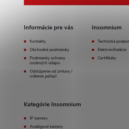
á
p
ä
Informácie pre vás
Insomnium
t
Kontakty
Technická podpo
Obchodné podmienky
Elektroinštalácie
i
Podmienky ochrany
Certifikáty
osobných údajov
e
Odstúpenie od zmluvy /
vrátenie peňazí
Kategórie Insomnium
IP kamery
Analógové kamery