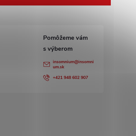
insomnium
@
insomni
um.sk
+421 948 602 907