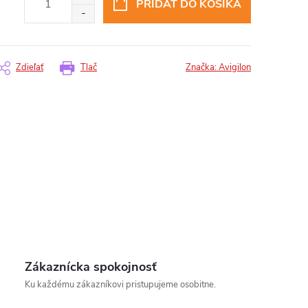
PRIDAŤ DO KOŠÍKA
Zdieľať
Tlač
Značka:
Avigilon
insomnium.sk - Chat
Zákaznícka spokojnosť
Ku každému zákazníkovi pristupujeme osobitne.