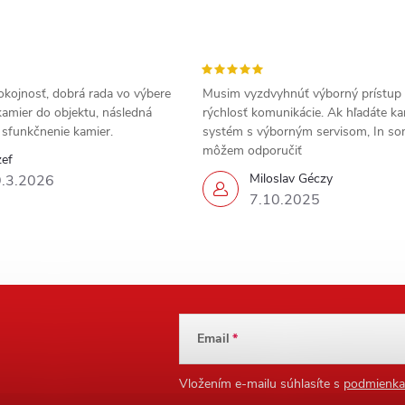
okojnosť, dobrá rada vo výbere
Musim vyzdvyhnúť výborný prístup
amier do objektu, následná
rýchlosť komunikácie. Ak hľadáte k
a sfunkčnenie kamier.
systém s výborným servisom, In s
môžem odporučiť
zef
Miloslav Géczy
.3.2026
7.10.2025
Email
Vložením e-mailu súhlasíte s
podmienka