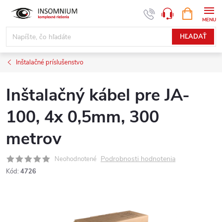
Prejsť
NÁKUPN
www.insomnium.sk - Chat
KOŠÍK
na
obsah
HĽADAŤ
Inštalačné príslušenstvo
Inštalačný kábel pre JA-
100, 4x 0,5mm, 300
metrov
Podrobnosti hodnotenia
Neohodnotené
Kód:
4726