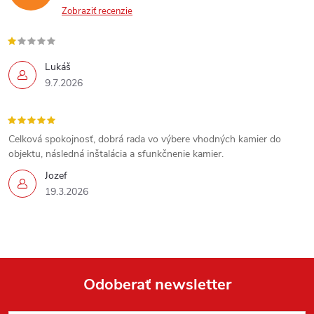
Zobraziť recenzie
Lukáš
9.7.2026
Send
Celková spokojnosť, dobrá rada vo výbere vhodných kamier do
Powered by chaterimo
objektu, následná inštalácia a sfunkčnenie kamier.
Jozef
19.3.2026
Odoberať newsletter