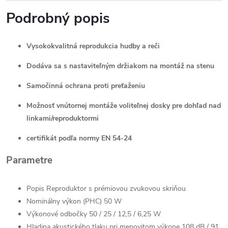
Podrobný popis
Vysokokvalitná reprodukcia hudby a reči
Dodáva sa s nastaviteľným držiakom na montáž na stenu
Samočinná ochrana proti preťaženiu
Možnosť vnútornej montáže voliteľnej dosky pre dohľad nad
linkami/reproduktormi
certifikát podľa normy EN 54-24
Parametre
Popis Reproduktor s prémiovou zvukovou skriňou
Nominálny výkon (PHC) 50 W
Výkonové odbočky 50 / 25 / 12,5 / 6,25 W
Hladina akustického tlaku pri menovitom výkone 108 dB / 91