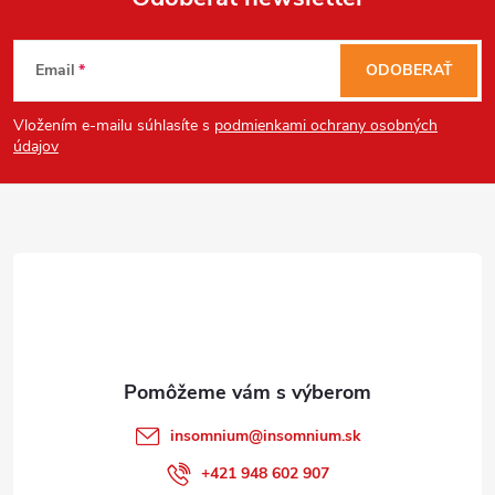
Z
Email
ODOBERAŤ
á
Vložením e-mailu súhlasíte s
podmienkami ochrany osobných
p
údajov
ä
t
i
e
insomnium
@
insomnium.sk
+421 948 602 907