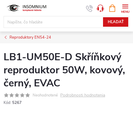
Prejsť
NÁKUPN
www.insomnium.sk - Chat
KOŠÍK
na
obsah
HĽADAŤ
Reproduktory EN54-24
LB1-UM50E-D Skříňkový
reproduktor 50W, kovový,
černý, EVAC
Podrobnosti hodnotenia
Neohodnotené
Kód:
5267