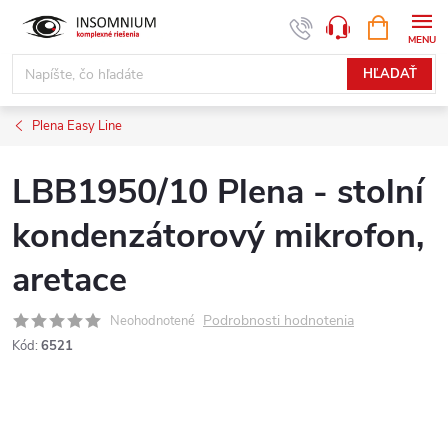
Prejsť
NÁKUPN
www.insomnium.sk - Chat
KOŠÍK
na
obsah
HĽADAŤ
Plena Easy Line
LBB1950/10 Plena - stolní
kondenzátorový mikrofon,
aretace
Podrobnosti hodnotenia
Neohodnotené
Kód:
6521