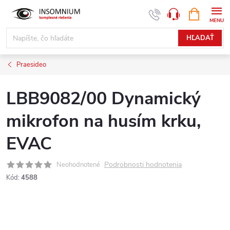
Prejsť
NÁKUPN
www.insomnium.sk - Chat
KOŠÍK
na
obsah
HĽADAŤ
Praesideo
LBB9082/00 Dynamický
mikrofon na husím krku,
EVAC
Podrobnosti hodnotenia
Neohodnotené
Kód:
4588