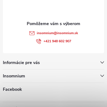
i
e
insomnium
@
insomnium.sk
+421 948 602 907
Informácie pre vás
Insomnium
Facebook