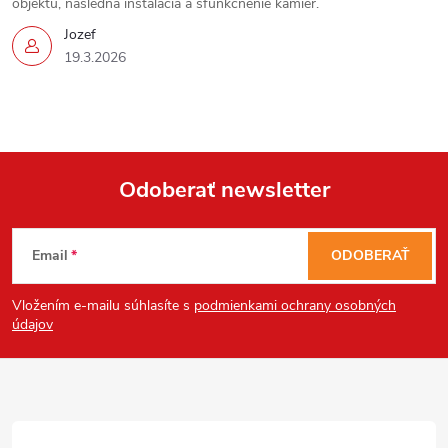
objektu, následná inštalácia a sfunkčnenie kamier.
Send
Jozef
Powered by chaterimo
19.3.2026
Odoberať newsletter
Z
Email
ODOBERAŤ
á
Vložením e-mailu súhlasíte s
podmienkami ochrany osobných
p
údajov
ä
t