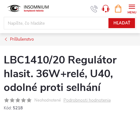
Prejsť
NÁKUPN
www.insomnium.sk - Chat
KOŠÍK
na
obsah
HĽADAŤ
Príšlušenstvo
LBC1410/20 Regulátor
hlasit. 36W+relé, U40,
odolné proti selhání
Podrobnosti hodnotenia
Neohodnotené
Kód:
5218