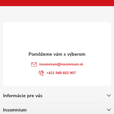
p
ä
t
i
e
insomnium
@
insomnium.sk
+421 948 602 907
Informácie pre vás
Insomnium