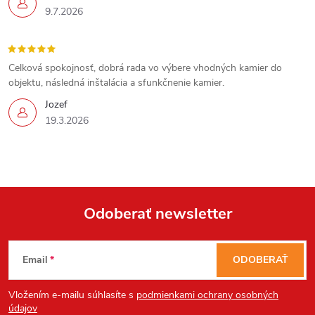
9.7.2026
Celková spokojnosť, dobrá rada vo výbere vhodných kamier do
objektu, následná inštalácia a sfunkčnenie kamier.
Jozef
19.3.2026
Send
Powered by chaterimo
Odoberať newsletter
Z
Email
ODOBERAŤ
á
Vložením e-mailu súhlasíte s
podmienkami ochrany osobných
údajov