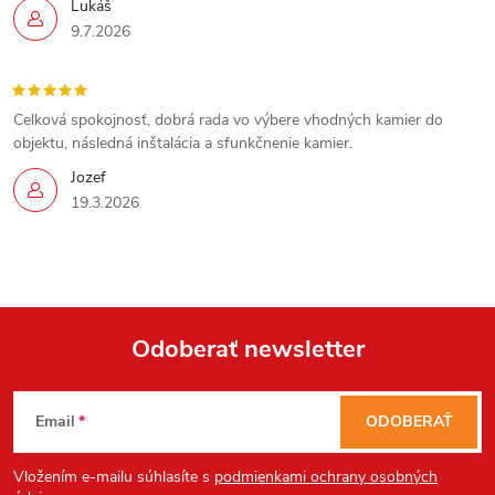
Lukáš
9.7.2026
Celková spokojnosť, dobrá rada vo výbere vhodných kamier do
objektu, následná inštalácia a sfunkčnenie kamier.
Jozef
19.3.2026
Send
Powered by chaterimo
Odoberať newsletter
Z
Email
ODOBERAŤ
á
Vložením e-mailu súhlasíte s
podmienkami ochrany osobných