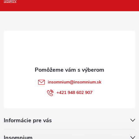
p
údajov
ä
t
i
e
insomnium
@
insomnium.sk
+421 948 602 907
Informácie pre vás
Insomnium