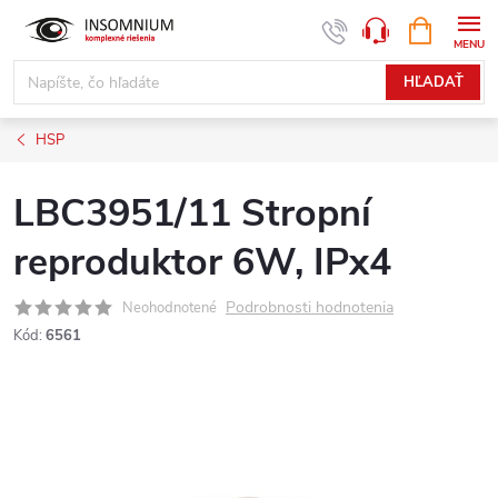
Prejsť
NÁKUPN
www.insomnium.sk - Chat
KOŠÍK
na
obsah
HĽADAŤ
HSP
LBC3951/11 Stropní
reproduktor 6W, IPx4
Podrobnosti hodnotenia
Neohodnotené
Kód:
6561